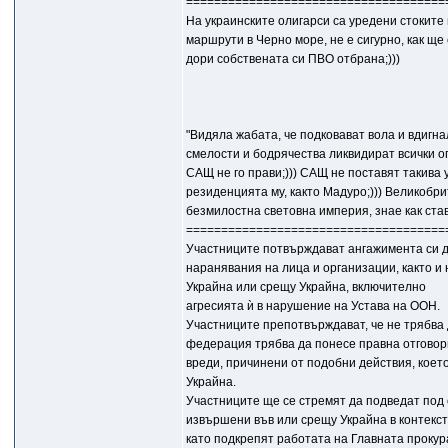
=====================================
На украинските олигарси са уредени стоките в
маршрути в Черно море, не е сигурно, как ще 
дори собствената си ПВО отбрана;)))
"Видяла жабата, че подковават вола и вдигна
смелости и бодрячества ликвидират всички о
САЩ не го прави;))) САЩ не поставят такива
резиденцията му, както Мадуро;))) Великобрит
безмилостна световна империя, знае как став
=====================================
Участниците потвърждават ангажимента си д
наранявания на лица и организации, както и
Украйна или срещу Украйна, включително
агресията ѝ в нарушение на Устава на ООН.
Участниците препотвърждават, че не трябва 
федерация трябва да понесе правна отговорн
вреди, причинени от подобни действия, кое
Украйна.
Участниците ще се стремят да подведат под
извършени във или срещу Украйна в контекст
като подкрепят работата на Главната прокур