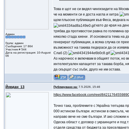
Toва е щот не си видял чингизидите на Москв
че на моменти си е доста нагла и хитра
щом пльосне публикация във Феса, веднага на
като до края на ден
трябва да противостои равна по големина орг
Админ
няколко стада хиени . И основната тема на дъ
генерират публикации, а всяка случка се пре
Група: админ
Съобщения: 17 864
възможност на такива педераси да се изявява
Участник # 544
Слаб (2)
Дата на регистрация: 10-August
06
Аз нарочнос е включвам в общият поток, но ве
интелектуален капацитет за такава борба, ня
да скърцат със зъби, друго не им остава.
Йордан_13
Публикувано на:
7.5.2026, 15:46
https://www.facebook.com/reel/8421176455989
Точно така, проблемите с Украйна тепърва п
000 истински българи. истински в смисъла, че
направо вече не сме българи. И ако сложим н
Одеска област с договор с украинците и под 
отделя средства от бюджета за преселването 