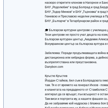
наскоро откритите клонове в Нагорное и Бано
БНУ „Родолюбие“ в град Болград и град Бердя
БНУ „Тодор Минков“ и БНУ „Търновка“ в град 
Гюневско и Преславско неделни училища в Пр
БНУ „Българче“ в Татарбунарски район и град
🎓 Български културни центрове с училищна
Тези центрове не просто учат децата на език
Български културен център „Академик Алекса
Всеукраински център за българска култура в 
Забележка: Поради продължаващата война в У
дистанционна или хибридна форма, а дейност
възпрепятствана или преустановена.
Danybon.com
Кръстю Кръстев
Йордан Стайков, бил съм в Болградската гимз
там. Тя е от времето на генерал Инзов - по
и кланетата на предаденото от Стамболов Ста
агитирал да се връщат, пък всъщност е остан
Там виси и портрета му, а нашите фашаги са
Да не забравяме кой надраска с блажна боя Ш