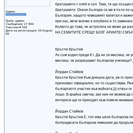
братушките с хляб и сол. Така, те ще осъществ
братушките. Онези българи са ми в пъти по-
Админ
България, защото човешкият капитал е важен
Група: админ
при нас, вече всичко е изгубено и то завинаг
Съобщения: 17 864
Колкото до това, че астролога не може да ра
Участник # 544
Дата на регистрация: 10-August
НА СЕМИТИТЕ СРЕЩУ БОЛГ АРИИТЕ! СМЪР
06
Кръстю Кръстев
Аз съм ходил преди 6 г. Да не си мислиш, че
мислиш, че разрешават български училища? 
Йордан Стайков
Кръстю Кръстев Към днешна дата, уж го призн
признават официално, но то съществува. Реалн
българското участие във войната;))) отвън ги
лошо. В крайна сметка, ако ние не можем да г
интереси ще ги принудят към повече внимани
Йордан Стайков
Кръстю Кръстев Е, топ има цяла българска г
болградксата българска гимназия да продъл