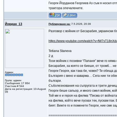
Георги Йорданов Георгиев Аз съм я носил отпр
трактора опечалените.
Йордан_13
Публикувано на:
7.5.2026, 20:39
Разговор с войник от Бесарабия, украински 
https://www.youtube.com/watch?v=fW7sT18nXd
Tetiana Staneva
2 д
Този войник с позивни “Папаня” вече го няма 
Бесарабия, за която се биеше, от тромб… не
Георги Георги, как така бе, човек? Ти обеща
Админ
България с вино и каварма… Сега ние ти обе
Група: админ
българи.
Съобщения: 17 864
Съболезнования на съпругата и трите дечиц
Участник # 544
Дата на регистрация: 10-August
Георги беше сапьор, и много смел войник, к
06
Той ми е и героя на филма “Писма от войната”
на филма, който вече пусках тек, пускам пак.
бият. Вижте го и поменете Георги, ние сме з
=====================================