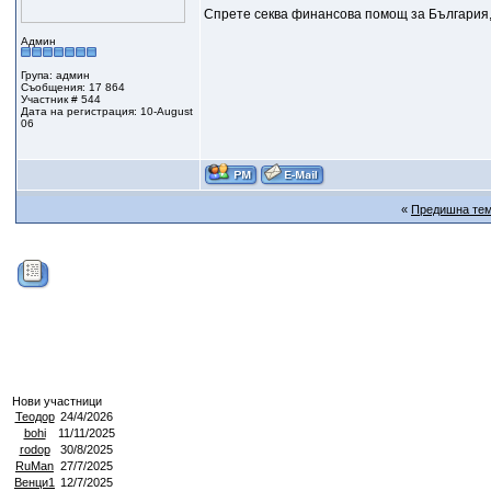
Спрете секва финансова помощ за България, с
Админ
Група: админ
Съобщения: 17 864
Участник # 544
Дата на регистрация: 10-August
06
«
Предишна те
Нови участници
Теодор
24/4/2026
bohi
11/11/2025
rodop
30/8/2025
RuMan
27/7/2025
Венци1
12/7/2025