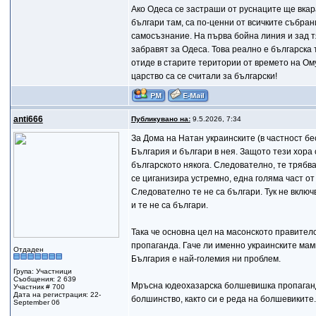
Ако Одеса се застраши от руснаците ще вкар
българи там, са по-ценни от всичките събран
самосъзнание. На първа бойна линия и зад тя
забравят за Одеса. Това реално е българска 
отиде в старите територии от времето на Ому
царство са се считали за български!
anti666
Публикувано на:
9.5.2026, 7:34
За Дома на Натан украинските (в частност б
България и българи в нея. Защото тези хора
българското някога. Следователно, те трябва
се циганизира устремно, една голяма част от
Следователно те не са българи. Тук не включ
и те не са българи.
Така че основна цел на масонското правител
пропаганда. Гаче ли именно украинските мами
Отдаден
България е най-големия ни проблем.
Група: Участници
Съобщения: 2 639
Мръсна юдеохазарска болшевишка пропаганда
Участник # 700
Дата на регистрация: 22-
болшинство, както си е реда на болшевиките.
September 06