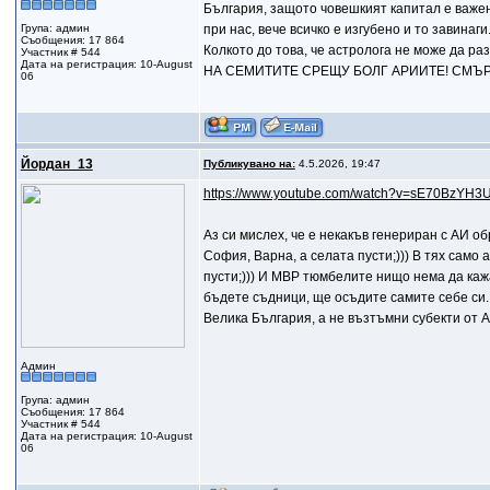
България, защото човешкият капитал е важен
Група: админ
при нас, вече всичко е изгубено и то завинаг
Съобщения: 17 864
Колкото до това, че астролога не може да ра
Участник # 544
Дата на регистрация: 10-August
НА СЕМИТИТЕ СРЕЩУ БОЛГ АРИИТЕ! СМЪР
06
Йордан_13
Публикувано на:
4.5.2026, 19:47
https://www.youtube.com/watch?v=sE70BzYH3U
Аз си мислех, че е некакъв генериран с АИ об
София, Варна, а селата пусти;))) В тях само а
пусти;))) И МВР тюмбелите нищо нема да кажат
бъдете съдници, ще осъдите самите себе си.
Велика България, а не възтъмни субекти от Аф
Админ
Група: админ
Съобщения: 17 864
Участник # 544
Дата на регистрация: 10-August
06