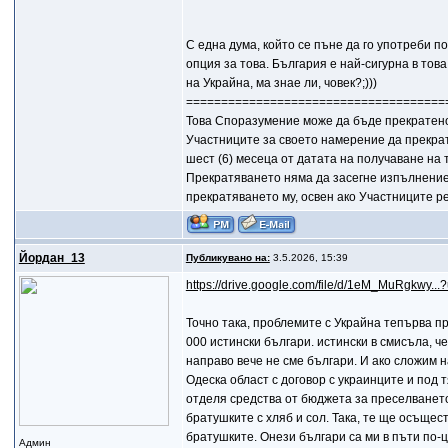
С една дума, който се пъне да го употреби п
опция за това. България е най-сигурна в това
на Украйна, ма знае ли, човек?;)))
=====================================
Това Споразумение може да бъде прекратено
Участниците за своето намерение да прекра
шест (6) месеца от датата на получаване на 
Прекратяването няма да засегне изпълнениет
прекратяването му, освен ако Участниците р
Йордан_13
Публикувано на:
3.5.2026, 15:39
https://drive.google.com/file/d/1eM_MuRgkwy...
Точно така, проблемите с Украйна тепърва п
000 истински българи. истински в смисъла, че
направо вече не сме българи. И ако сложим н
Одеска област с договор с украинците и под 
отделя средства от бюджета за преселването 
братушките с хляб и сол. Така, те ще осъществ
братушките. Онези българи са ми в пъти по-
Админ