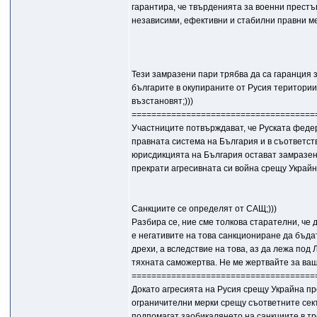
гарантира, че твърденията за военни прест
независими, ефективни и стабилни правни м
Тези замразени пари трябва да са гаранция 
българите в окупираните от Русия територии.
възстановят;)))
=====================================
Участниците потвърждават, че Руската федер
правната система на България и в съответст
юрисдикцията на България остават замразени
прекрати агресивната си война срещу Украйн
Санкциите се определят от САЩ;)))
Разбира се, ние сме толкова старателни, че
е негативите на това санкциониране да бъдат
дрехи, а вследствие на това, аз да лежа под 
тяхната саможертва. Не ме жертвайте за вашит
=====================================
Докато агресията на Русия срещу Украйна пр
ограничителни мерки срещу съответните сект
подпомагат заобикалянето на санкциите в т