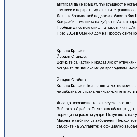
агитирал да се връщат, пък всъщност е остан
Там виси и портрета му, а нашите фашаги са
Да не забравяме кой надраска с блажна боя Ш
Кой разби паметника на Кубрат в Малая пе
Пробвай да се поклониш на паметника на Ас
През 2014 в Одеския дом на Профсъюзите ко
Кръстю Кръстев
Йордан Стайков:
Всичките са частни и крадат яко от отпускан
албумите ми. Канеха ме да преподавам българс
Йордан Стайков
Кръстю Кръстев Твърденията, че „не може да 
на забрана от страна на украинските власти
🛑 Защо поклоненията са преустановени?
Войната в Украйна: Полтавска област, къдет
периодични ракетни удари. Пътуването на чу
Масовите събития са забранени: Поради вое
съборите на българите) е официално забран