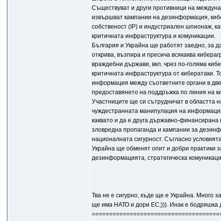
Съществуват и други противници на междуна
извършват кампании на дезинформация, кибе
собственост (IP) и индустриален шпионаж, 
критичната инфраструктура и комуникации.
България и Украйна ще работят заедно, за д
открива, възпира и пресича всякаква кибера
враждебни държави, вкл. чрез по-голяма киб
критичната инфраструктура от кибератаки. Т
информация между съответните органи в две
предоставянето на поддръжка по линия на к
Участниците ще си сътрудничат в областта 
чуждестранната манипулация на информацият
каквато и да е друга държавно-финансирана
зловредна пропаганда и кампании за дезинф
националната сигурност. Съгласно условият
Украйна ще обменят опит и добри практики з
дезинформацията, стратегическа комуникаци
Тва не е сигурно, къде ще е Украйна. Много 
ще има НАТО и дори ЕС;))). Инак е бодряшка 
=====================================