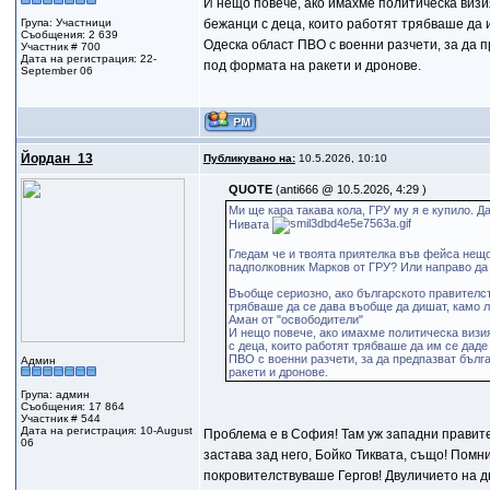
И нещо повече, ако имахме политическа визи
Група: Участници
бежанци с деца, които работят трябваше да и
Съобщения: 2 639
Одеска област ПВО с военни разчети, за да п
Участник # 700
Дата на регистрация: 22-
под формата на ракети и дронове.
September 06
Йордан_13
Публикувано на:
10.5.2026, 10:10
QUOTE
(anti666 @ 10.5.2026, 4:29 )
Ми ще кара такава кола, ГРУ му я е купилo. Д
Нивата
Гледам че и твоята приятелка във фейса нещо
падполковник Марков от ГРУ? Или направо да 
Въобще сериозно, ако българското правителст
трябваше да се дава въобще да дишат, камо л
Аман от "освободители"
И нещо повече, ако имахме политическа визия
с деца, които работят трябваше да им се даде
ПВО с военни разчети, за да предпазват бълг
Админ
ракети и дронове.
Група: админ
Съобщения: 17 864
Участник # 544
Дата на регистрация: 10-August
Проблема е в София! Там уж западни правите
06
застава зад него, Бойко Тиквата, също! Пом
покровителствуваше Гергов! Двуличието на дн