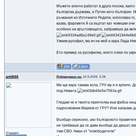
Мъжете агенти работат в друга посока, какт
българска държава, а Путин като българин. М
ръчкания из Източните Родопи, използвах го,
казва, фаровете й са въртат кат човешки очи
особено на кръстовищата, забравяше да вклю
Ужким русофил, ма ич не мой а кара Лада Ни
Ето пример за русофилка, която плюе по укр
anti666
Публикувано на:
10.5.2026, 2:29
Ми ще кара такава кола, ГРУ му я е купилo. 
под Нивата
Гледам че и твоята приятелка във фейса нещо
падполковник Марков от ГРУ? Или направо да
Въобще сериозно, ако българското правителс
не трябваше да се дава въобще да дишат, кам
там СВО. Аман от "освободители"
Отдаден