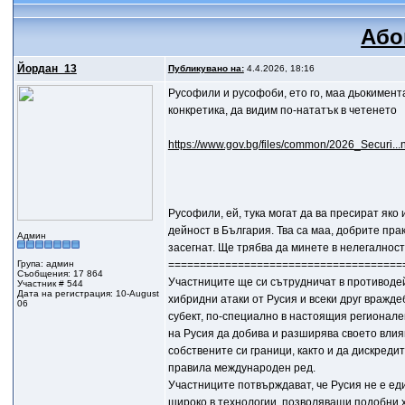
Або
Йордан_13
Публикувано на:
4.4.2026, 18:16
Русофили и русофоби, ето го, маа дьокимента
конкретика, да видим по-нататък в четенето
https://www.gov.bg/files/common/2026_Securi..
Русофили, ей, тука могат да ва пресират яко 
дейност в България. Тва са маа, добрите прак
Админ
засегнат. Ще трябва да минете в нелегалност.
Група: админ
=====================================
Съобщения: 17 864
Участниците ще си сътрудничат в противоде
Участник # 544
Дата на регистрация: 10-August
хибридни атаки от Русия и всеки друг враж
06
субект, по-специално в настоящия регионале
на Русия да добива и разширява своето влия
собствените си граници, както и да дискреди
правила международен ред.
Участниците потвърждават, че Русия не е ед
широко в технологии, позволяващи подобни 