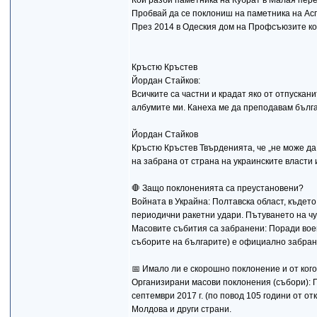
Кой разби паметника на Кубрат в Малая пе
Пробвай да се поклониш на паметника на Ас
През 2014 в Одеския дом на Профсъюзите ко
Кръстю Кръстев
Йордан Стайков:
Всичките са частни и крадат яко от отпускан
албумите ми. Канеха ме да преподавам българс
Йордан Стайков
Кръстю Кръстев Твърденията, че „не може да 
на забрана от страна на украинските власти
🛑 Защо поклоненията са преустановени?
Войната в Украйна: Полтавска област, къдет
периодични ракетни удари. Пътуването на чу
Масовите събития са забранени: Поради вое
съборите на българите) е официално забран
📅 Имало ли е скорошно поклонение и от ког
Организирани масови поклонения (събори): П
септември 2017 г. (по повод 105 години от о
Молдова и други страни.