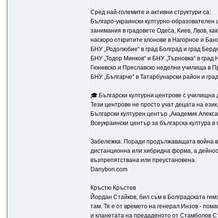
Сред най-големите и активни структури са:
Българо-украински културно-образователен 
занимания в градовете Одеса, Киев, Лвов, ка
наскоро откритите клонове в Нагорное и Бано
БНУ „Родолюбие“ в град Болград и град Бердя
БНУ „Тодор Минков“ и БНУ „Търновка“ в град 
Гюневско и Преславско неделни училища в Пр
БНУ „Българче“ в Татарбунарски район и град
🎓 Български културни центрове с училищна
Тези центрове не просто учат децата на език
Български културен център „Академик Алекса
Всеукраински център за българска култура в 
Забележка: Поради продължаващата война в У
дистанционна или хибридна форма, а дейност
възпрепятствана или преустановена.
Danybon.com
Кръстю Кръстев
Йордан Стайков, бил съм в Болградската гимз
там. Тя е от времето на генерал Инзов - по
и кланетата на предаденото от Стамболов Ста