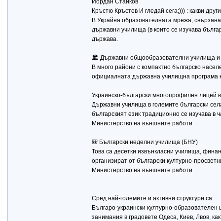
Йордан Стайков
Кръстю Кръстев И гледай сега;))) : какви дру
В Украйна образователната мрежа, свързана с
държавни училища (в които се изучава бълга
държава.
🏛️ Държавни общообразователни училища и
В много райони с компактно българско насел
официалната държавна училищна програма ка
Украинско-български многопрофилен лицей в
Държавни училища в големите български села 
българският език традиционно се изучава в 
Министерство на външните работи
🎒 Български неделни училища (БНУ)
Това са десетки извънкласни училища, финан
организират от български културно-просветни
Министерство на външните работи
Сред най-големите и активни структури са:
Българо-украински културно-образователен 
занимания в градовете Одеса, Киев, Лвов, ка