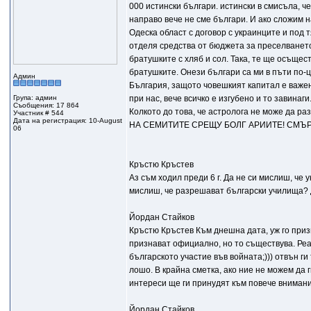
000 истински българи. истински в смисъла, че
направо вече не сме българи. И ако сложим н
Одеска област с договор с украинците и под 
отделя средства от бюджета за преселването 
братушките с хляб и сол. Така, те ще осъществ
братушките. Онези българи са ми в пъти по-
Админ
България, защото човешкият капитал е важен
Група: админ
при нас, вече всичко е изгубено и то завинаг
Съобщения: 17 864
Колкото до това, че астролога не може да ра
Участник # 544
Дата на регистрация: 10-August
НА СЕМИТИТЕ СРЕЩУ БОЛГ АРИИТЕ! СМЪР
06
Кръстю Кръстев
Аз съм ходил преди 6 г. Да не си мислиш, че
мислиш, че разрешават български училища? 
Йордан Стайков
Кръстю Кръстев Към днешна дата, уж го призн
признават официално, но то съществува. Реалн
българското участие във войната;))) отвън ги
лошо. В крайна сметка, ако ние не можем да г
интереси ще ги принудят към повече внимани
Йордан Стайков