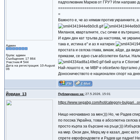
падполковник Марков от ГРУ? Или направо да
=====================================
=
Важното е, че аз нямам против украинките, 
Миланов, кварталните, със сички е вътрешно
И един ден кат тръгва да настоява, че украинц
така е, истина е" и аз я натирих
Админ
простата и селска глава, викам, айде, да вид
Група: админ
приказки, се едно съм абсолютен балък. Нал
Съобщения: 17 864
бий шута и Сбогом! 
Участник # 544
Дата на регистрация: 10-August
Най-лошото е, че МВР е обсебило брутално д
06
Доносничеството е национален спорт на дне
Йордан_13
Публикувано на:
27.5.2026, 15:01
https://www.segabg.com/hot/category-bulgari...o
Нищо неочаквано за мен;))) Но, че Радев сп
по посока Украйна, това е абсолютна селска 
просто кърпа за бърсане на ръце;))) Избърс
на мир. Онзи ден, Мерц му е казал, днес кат
спрете еврофондовете и Радев ще падне! Не 