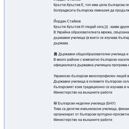
Кръстю Кръстев Е, топ има цяла българска г
болградксата българска гимназия да продъл
Йордан Стайков
Кръстю Кръстев И гледай сега;))) : какви дру
В Украйна образователната мрежа, свързана с
държавни училища (в които се изучава бълга
държава.
🏛️ Държавни общообразователни училища и
В много райони с компактно българско насел
официалната държавна училищна програма ка
Украинско-български многопрофилен лицей в
Държавни училища в големите български села 
българският език традиционно се изучава в 
Министерство на външните работи
🎒 Български неделни училища (БНУ)
Това са десетки извънкласни училища, финан
организират от български културно-просветни
Министерство на външните работи