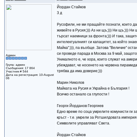
Йордан Стайков
3 д
Русофили, не ми пращайте познати, които да 
живейте в Русия;))) Аз ни щъ;))) Ни щъ;))) Н
търсат наемници за фронта;))) И така, защит
интелектуалният си капацитет, за който знаеш,
Майка";))), па въобще. Затова "Величие" оста
си проведе парада в Москва за 9 май, защото
Админ
Уникалното е, че хора, които служат на амер
Група: админ
убеждават, че носенето на червена пирамида
Съобщения: 17 864
трябва да има доверие;)))
Участник # 544
Дата на регистрация: 10-August
06
Марин Николов
Майката на Русия и Украйна е България !
Всичко останало са глупости !
Георги Йорданов Георгиев
Едно време по соца умрелите комунисти ги з
кръст - т.е. умрели за Ротшилдовата империя
Символите управляват Света.
Йордан Стайков