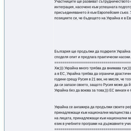
Участниците ще развиват сътрудничеството с
интеграция, насочено към успешната подгото
присъединяването ѝ към Европейския съюз.
позициите си, че бъдещето на Украйна е в Е
България ще продължи да подкрепя Украйна п
споделя опит и предлага практически насоки.
=====================================
Хм;))) Украйна много трябва да внимава тук;
а в ЕС, Украйна трябва да ограничи драстичн
години срещу Русия в 21 век, не мисля, че т
да си запази своето, защото Русия може да 
Украйна без да воюва за това;))) ЕС винаги е 
Украйна се ангажира да продължи своите р
принадлежащи към национални малцинства и 
на лицата, принадлежащи към национални ма
език в учебните програми на държавните учи
=====================================