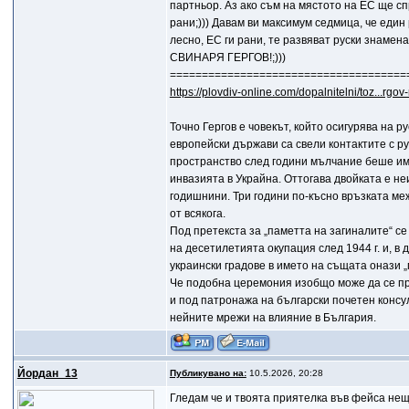
партньор. Аз ако съм на мястото на ЕС ще сп
рани;))) Давам ви максимум седмица, че един
лесно, ЕС ги рани, те развяват руски зн
СВИНАРЯ ГЕРГОВ!;)))
=====================================
https://plovdiv-online.com/dopalnitelni/toz...rgov
Точно Гергов е човекът, който осигурява на 
европейски държави са свели контактите с р
пространство след години мълчание беше им
инвазията в Украйна. Оттогава двойката е не
годишнини. Три години по-късно връзката ме
от всякога.
Под претекста за „паметта на загиналите“ 
на десетилетията окупация след 1944 г. и, 
украински градове в името на същата онази 
Че подобна церемония изобщо може да се про
и под патронажа на български почетен консул
нейните мрежи на влияние в България.
Йордан_13
Публикувано на:
10.5.2026, 20:28
Гледам че и твоята приятелка във фейса нещо