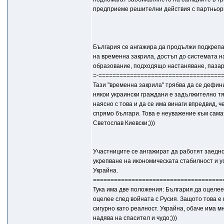
предприеме решителни действия с партньори
България се ангажира да продължи подкрепат
на временна закрила, достъп до системата 
образование, подходящо настаняване, пазар
=-===================================
Тази "временна закрила" трябва да се дефини
някои украински граждани е задължително тяхн
наясно с това и да се има винаги впредвид, 
спрямо българи. Това е неуважение към сама
Светослав Киевски;)))
Участниците се ангажират да работят заедно
укрепване на икономическата стабилност и у
Украйна.
=====================================
Тука има две положения: България да оцелее 
оцелее след войната с Русия. Защото това е н
сигурно като реалност. Украйна, обаче има м
надява на спасител и чудо;)))