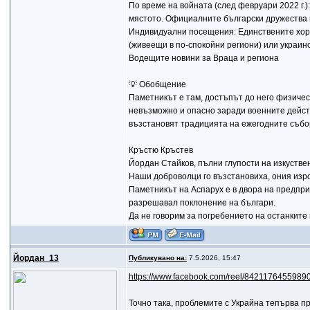
По време на войната (след февруари 2022 г.)
мястото. Официалните български дружества 
Индивидуални посещения: Единствените хора
(живеещи в по-спокойни региони) или украинс
Водещите новини за Враца и региона
💡 Обобщение
Паметникът е там, достъпът до него физическ
невъзможно и опасно заради военните действ
възстановят традицията на ежегодните събо
Кръстю Кръстев
Йордан Стайков, пълни глупости на изкустве
Наши доброволци го възстановиха, ония изро
Паметникът на Аспарух е в двора на предпри
разрешавал поклонение на българи.
Да не говорим за погребението на останките 
Йордан_13
Публикувано на:
7.5.2026, 15:47
https://www.facebook.com/reel/8421176455989
Точно така, проблемите с Украйна тепърва п