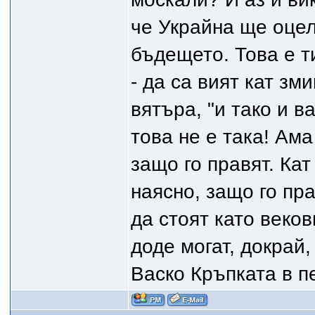
че Украйна ще оцел
бъдещето. Това е т
- да са вият кат зм
вятъра, "и тако и ва
това не е така! Ам
защо го правят. Ка
наясно, защо го пра
да стоят като веко
доде могат, докрай,
Васко Кръпката в пе