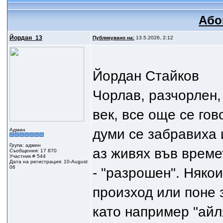
Або
Йордан_13
Публикувано на:
13.5.2026, 2:12
Йордан Стайков
Чорлав, разчорлен, 
век, все още се гов
думи се забравиха 
Админ
Група: админ
аз живях във време
Съобщения: 17 870
Участник # 544
Дата на регистрация: 10-August
06
- "разрошен". Някои
произход или поне з
като например "айля