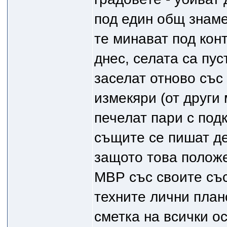
под един общ знаме
те минават под ко
днес, селата са пус
заселат отново със
измекяри (от други 
печелат пари с под
същите се пишат де
защото това положе
МВР със своите със
техните лични план
сметка на всички ос