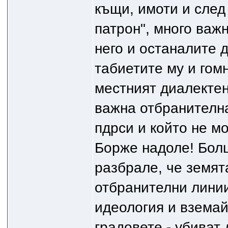
къщи, имоти и след 
патрон", много важн
него и останалите 
табиетите му и гомн
местният диалектен
важна отбранителн
пдрси и който не мой
Борже надоле! Бол
разбрале, че земят
отбранителни лини
идеология и вземай
градовете - убиват