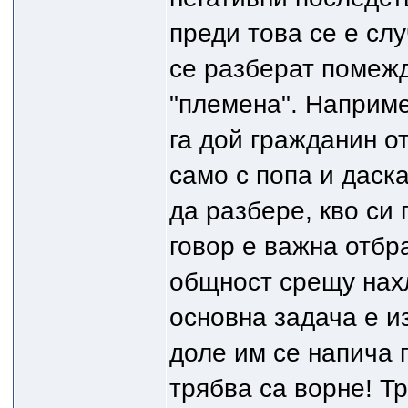
преди това се е сл
се разберат помежд
"племена". Наприме
га дой гражданин о
само с попа и даска
да разбере, кво си г
говор е важна отбр
общност срещу нах
основна задача е и
доле им се напича 
трябва са ворне! Тр