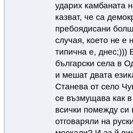
ударих камбаната на
казват, че са демок
пребоядисани болше
случая, което не е 
типична е, днес;))) 
български села в Од
и мешат двата език
Станева от село Чу
се възмущава как в
всички помежду си 
отговаряли на руски
москали? И аз й вик