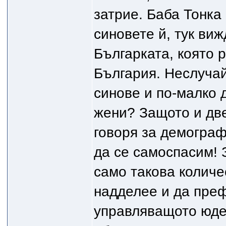
затрие. Баба Тонка 
синовете й, тук ви
Българката, която 
България. Неслуча
синове и по-малко 
жени? Защото и две
говоря за демограф
да се самоспасим! 
само такова количе
надделее и да пре
управляващото юде