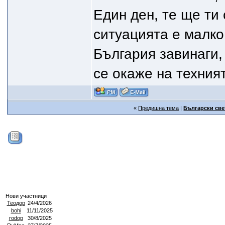
Един ден, те ще ти 
ситуацията е малко
България завинаги
се окаже на техният
«
Предишна тема
|
Български све
Нови участници
Теодор
24/4/2026
bohi
11/11/2025
rodop
30/8/2025