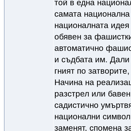
той в една национа
самата национална 
националната идея 
обявен за фашистки
автоматично фашист
и съдбата им. Дали
гният по затворите,
Начина на реализац
разстрел или бавен 
садистично умъртв
национални символи
заменят, спомена з