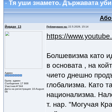
Тя уши знамето. Държавата уби
Або
Йордан_13
Публикувано на:
22.5.2026, 15:14
https://www.youtub
Болшевизма като ид
в основата , на ко
чието днешно прод
Админ
Група: админ
глобализма. Като т
Съобщения: 17 868
Участник # 544
Дата на регистрация: 10-August
06
национализма. Нал
т. нар. "Могучая Кр