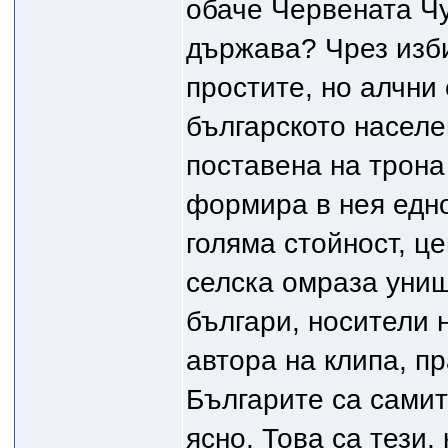
обаче Червената Ч
държава? Чрез изби
простите, но алчни
българското населен
поставена на трона
формира в нея едн
голяма стойност, це
селска омраза уни
българи, носители 
автора на клипа, п
Българите са самит
ясно. Това са тези, 