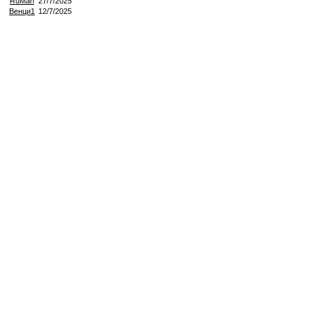
RuMan
27/7/2025
Венци1
12/7/2025