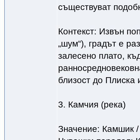
съществуват подобн
Контекст: Извън по
„шум“), градът е р
залесено плато, къ
ранносредновековна
близост до Плиска 
3. Камчия (река)
Значение: Камшик / 