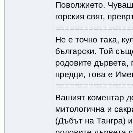
Поволжието. Чуваши
горския свят, прев
================
Не е точно така, к
български. Той същ
родовите дървета, 
предци, това е Имен
================
Вашият коментар д
митологична и сакр
(Дъбът на Тангра) 
родовите дървета с