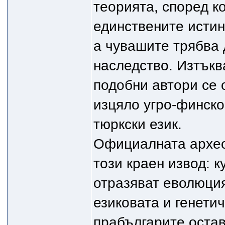
теорията, според к
единствените истин
а чувашите трябва 
наследство. Изтъкв
подобни автори се 
изцяло угро-финско
тюркски език.
Официалната архео
този краен извод: 
отразяват еволюция
езиковата и генети
прабългарите оста