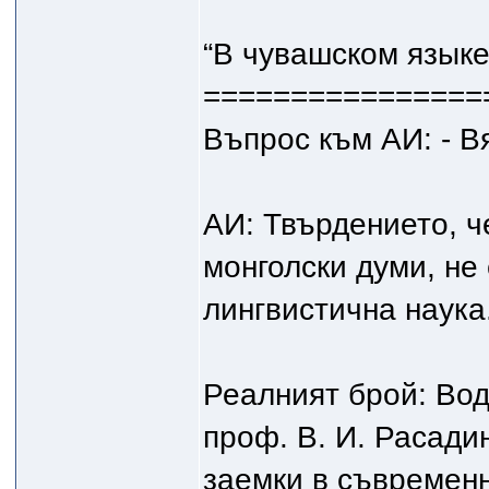
“В чувашском языке
================
Въпрос към АИ: - В
АИ: Твърдението, ч
монголски думи, не
лингвистична наука
Реалният брой: Вод
проф. В. И. Расадин
заемки в съвременн