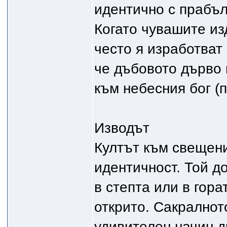
идентично с прабъл
Когато чувашите из
често я изработват 
че дъбовото дърво 
към небесния бог (п
Изводът
Култът към свещени
идентичност. Той д
в степта или в гора
открито. Сакралнот
удивителен начин д