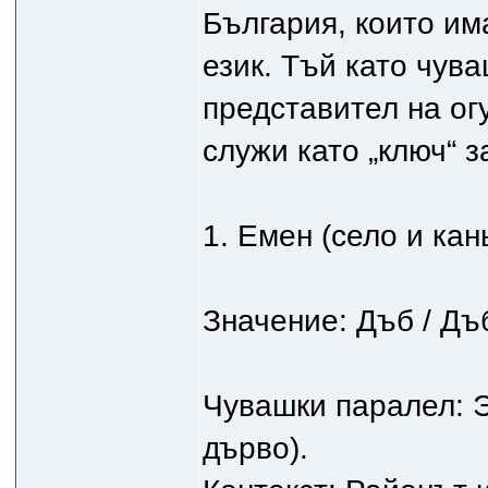
България, които им
език. Тъй като чув
представител на огу
служи като „ключ“ з
1. Емен (село и кан
Значение: Дъб / Дъ
Чувашки паралел: Э
дърво).