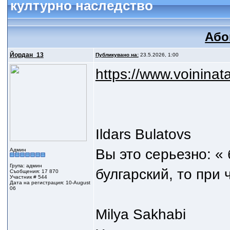
културно наследство
Або
Йордан_13
Публикувано на:
23.5.2026, 1:00
https://www.voininat
Ildars Bulatovs
Вы это серьезно: «
Админ
Група: админ
булгарский, то при
Съобщения: 17 870
Участник # 544
Дата на регистрация: 10-August
06
Milya Sakhabi