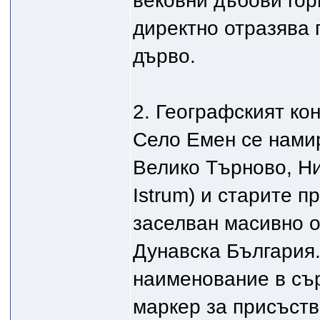
вековни дъбови го
директно отразява 
дърво.
2. Географският ко
Село Емен се намир
Велико Търново, Ни
Istrum) и старите п
заселван масивно о
Дунавска България
наименование в съ
маркер за присъств