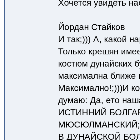
Хочется увидеть на
Йордан Стайков
И так;))) А, какой 
Только крешян имее
костюм дунайских б
максимална ближе к
Максимално!;)))И ко
думаю: Да, ето на
ИСТИННИЙ БОЛГА
МЮСЮЛМАНСКИЙ;)
В ДУНАЙСКОЙ БОЛ