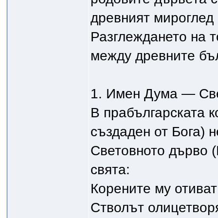
древният мироглед 
Разглеждането на т
между древните бъ
1. Имен Дума — Св
В прабългарската к
създаден от Бога) 
Световното дърво (
свята:
Корените му отиват
Стволът олицетворя