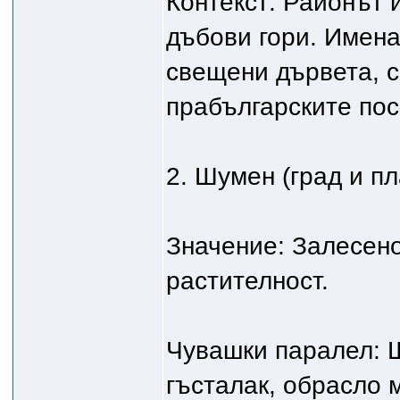
Контекст: Районът 
дъбови гори. Имена
свещени дървета, с
прабългарските пос
2. Шумен (град и пл
Значение: Залесено
растителност.
Чувашки паралел: Ш
гъсталак, обрасло 