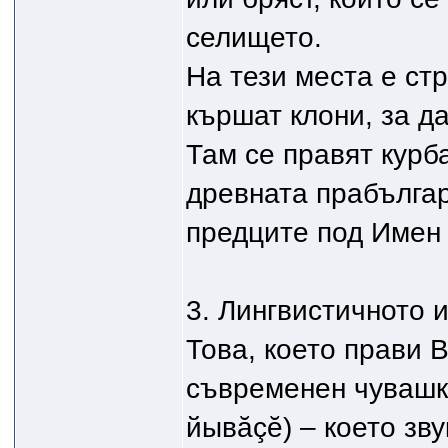
селището.
На тези места е стр
кършат клони, за да
Там се правят курб
древната прабългар
предците под Имен
3. Лингвистичното 
Това, което прави 
съвременен чувашки
йывăçĕ) – което зв