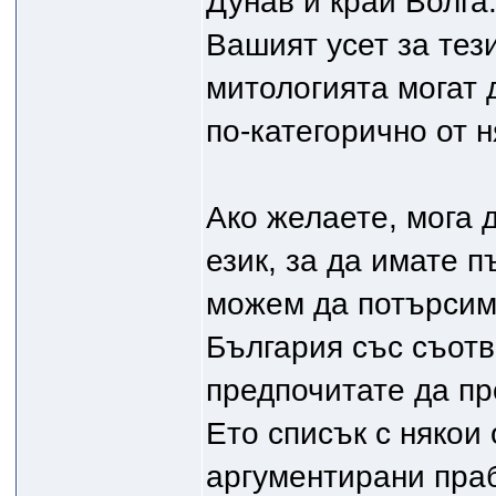
Дунав и край Волга
Вашият усет за тез
митологията могат 
по-категорично от 
Ако желаете, мога 
език, за да имате п
можем да потърсим
България със съотв
предпочитате да п
Ето списък с някои
аргументирани пра