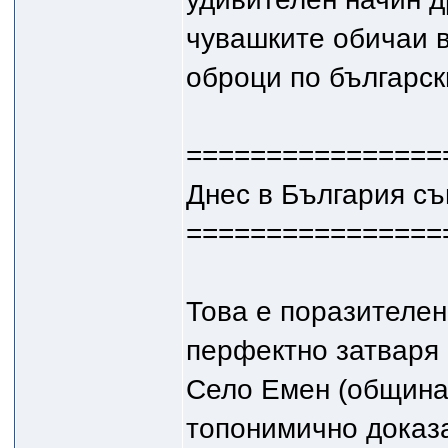
чувашките обичаи 
оброци по българск
================
Днес в България съ
================
Това е поразителен
перфектно затваря 
Село Емен (община
топонимично доказа