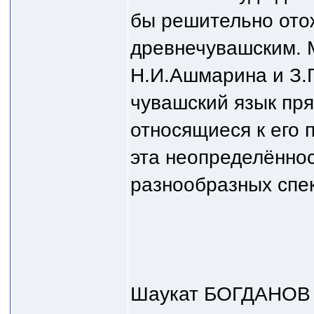
бы решительно отож
древнечувашским. 
Н.И.Ашмарина и З.
чувашский язык пр
относящиеся к его 
эта неопределённос
разнообразных спе
Шаукат БОГДАНОВ