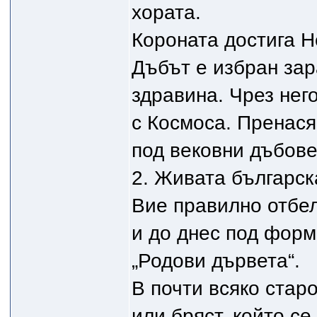
хората.
Короната достига Н
Дъбът е избран зар
здравина. Чрез нег
с Космоса. Пренася
под вековни дъбове
2. Живата българск
Вие правилно отбел
и до днес под форм
„Родови дървета“.
В почти всяко стар
или бряст, който се