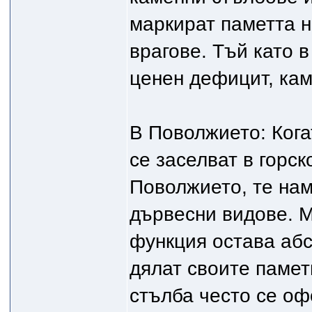
маркират паметта н
врагове. Тъй като 
ценен дефицит, кам
В Поволжието: Кога
се заселват в горск
Поволжието, те нам
дървесни видове. М
функция остава аб
дялат своите памет
стълба често се оф