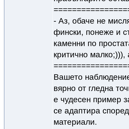
================
- Аз, обаче не мисл
фински, понеже и с
каменни по простат
критично малко;))),
================
Вашето наблюдение
вярно от гледна то
е чудесен пример з
се адаптира според
материали.