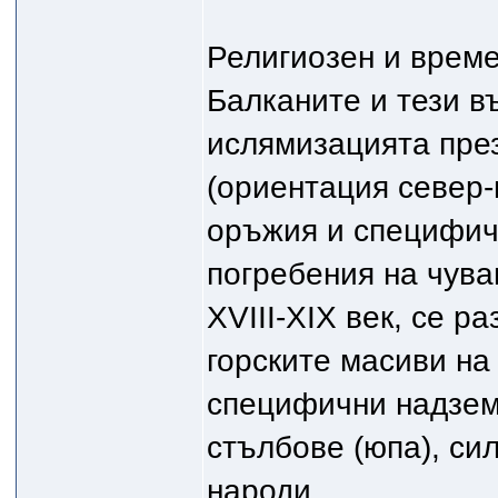
Религиозен и време
Балканите и тези в
ислямизацията през
(ориентация север-ю
оръжия и специфич
погребения на чува
XVIII-XIX век, се р
горските масиви на
специфични надзем
стълбове (юпа), си
народи.