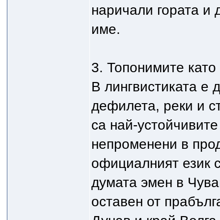
наричали гората и 
име.
3. Топонимите като
В лингвистиката е 
дефилета, реки и с
са най-устойчивите
непроменени в прод
официалният език с
думата эмен в Чува
оставен от прабълг