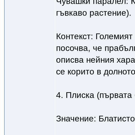
Чувашки паралел: К
гъвкаво растение).
Контекст: Големият
посочва, че прабъл
описва нейния хар
се корито в долното
4. Плиска (първата
Значение: Блатисто