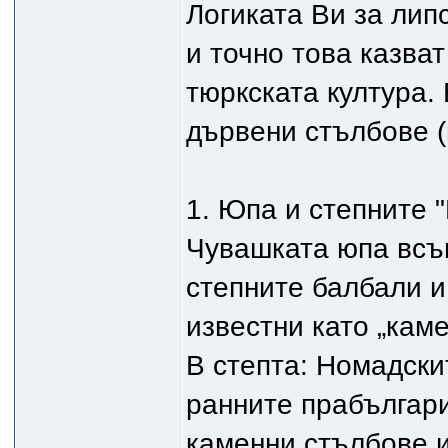
Логиката Ви за лип
и точно това казва
тюркската култура.
дървени стълбове (
1. Юпа и степните 
Чувашката юпа всъщ
степните балбали и
известни като „каме
В степта: Номадски
ранните прабългари
каменни стълбове и