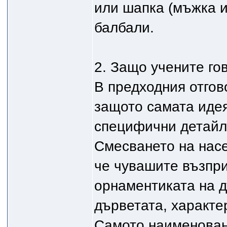
или шапка (мъжка и
балбали.
2. Защо учените го
В предходния отгов
защото самата идея
специфични детайли
Смесването на насе
че чувашите възпр
орнаментиката на д
дърветата, характе
Самото наименован