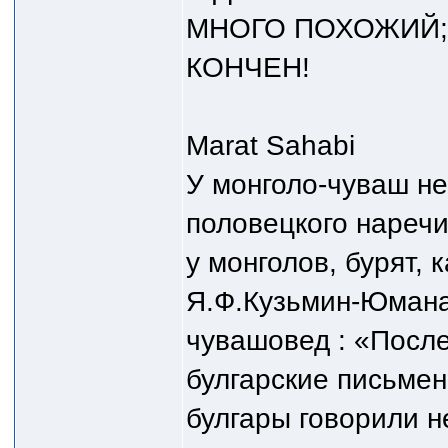
МНОГО ПОХОЖИЙ;))
КОНЧЕН!
Marat Sahabi
У монголо-чуваш не 
половецкого наречи
у монголов, бурят, 
Я.Ф.Кузьмин-Юмана
чувашовед : «После
булгарские письмен
булгары говорили н