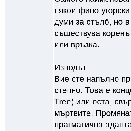
някои фино-угорски
думи за стълб, но 
съществува коренът 
или връзка.
Изводът
Вие сте напълно пр
степно. Това е кон
Tree) или оста, свъ
мъртвите. Промянат
прагматична адапта