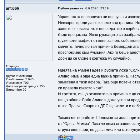
anti666
Публикувано на:
6.6.2026, 23:19
Украинската посланичка ни послуша и излезе
Невзоров преди да се изнесе зад граница. Но 
защото се оказва, че в последствие e вербова
бъде прецакана. Явно руснаците са разбрали
грузинския мафиот отменя за него собствено
канчето. Точно по тая причина Демерджи ага 
преспокойно към Румъния. Ако го беше аресту
дрон да се бухне в кортежа му случайно.
Отдаден
Идеята на Румен Гадев и руската ложа "Сoлн
Група: Участници
Алино. Има и още една важна причина. Несл
Съобщения: 2 645
замесена в тази афера. Така още повече отв
Участник # 700
Дата на регистрация: 22-
си правела каквото иска".
September 06
И третата, също основателна причина е да се
нищо общо с Баба Алино и даже уволни пред
плюе Прасчо. Скоро от ДПС ще излети и небе
Такива ми ти работи. Шеломов си иска парит
от "Одеса Мамма". Така че няма страшно за 
струва още пари, но да са мислили като купу