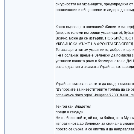
сигурността на украинците, предупредиха о
организации и обществените лидери да осъд
=====================================
Каква омраза, г-н посланик? Живеете си перф
(вие, сте големи историци украинците), буйс
Всичко, може да се изтърпи, НО УБИЙСТ
УКРАИНСКИ МЪЖЕ НА ФРОНТА! БЕЗ ОГЛЕД Н
Тогава ще ги питам украинките, добре ли ще
Г-н Посланик, време е Зеленски да помисли 
установи вашата роля в бламирането на ДАНС
разследвания и в самата Украйна, т.е. зар
Украйна призова властите да осъдят омраза
"Въпросите за инвеститорите трябва да се 
https://www.dnes.bg/a/1-bulgaria/723018-ukr...ts
Тенгри кан Владетел
преди 0 секунди
Ни съ безпокойте, ой ся, ни бойся, сега Мунни
изпрати нота до Зеленски за смяна на украи
просто се бърка, а се опитва и да направля