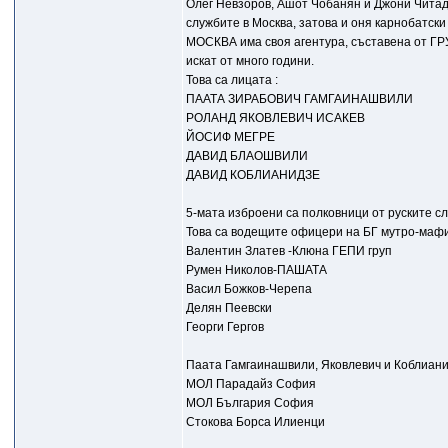
Олег Невзоров, Ашот Чобанян и Джони Читад
службите в Москва, затова и оня карнобатск
МОСКВА има своя агентура, съставена от ГР
искат от много години.
Това са лицата :
ПААТА ЗИРАБОВИЧ ГАМГАИНАШВИЛИ
РОЛАНД ЯКОВЛЕВИЧ ИСАКЕВ
ЙОСИФ МЕГРЕ
ДАВИД БЛАОШВИЛИ
ДАВИД КОБЛИАНИДЗЕ
5-мата изброени са полковници от руските с
Това са водещите офицери на БГ мутро-маф
Валентин Златев -Клюна ГЕПИ груп
Румен Николов-ПАШАТА
Васил Божков-Черепа
Делян Пеевски
Георги Гергов
Паата Гамгаинашвили, Яковлевич и Коблиани
МОЛ Парадайз София
МОЛ България София
Стокова Борса Илиенци