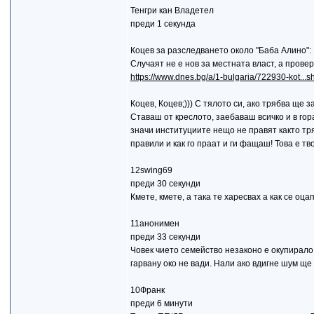
Тенгри кан Владетел
преди 1 секунда
Коцев за разследването около "Баба Алино":
Случаят не е нов за местната власт, а провер
https://www.dnes.bg/a/1-bulgaria/722930-kot...sh
Коцев, Коцев;))) С тялото си, ако трябва ще 
Ставаш от креслото, заебаваш всичко и в гор
значи институциите нещо не правят както тряб
правили и как го праат и ги фащаш! Това е тв
12swing69
преди 30 секунди
Кмете, кмете, а така те харесвах а как се оцапа
11анонимен
преди 33 секунди
Човек чието семейство незаконо е окупирало 
гарвану око не вади. Нали ако вдигне шум ще
10Франк
преди 6 минути