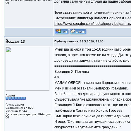
допълни само че към случая да падне забра
06
Тече състезание кой е по-по-най-невинен за 
Вътрешният министър намеси Борисов и Пеев
https://www.segabg.com/hot/category-bulgari...
Йордан_13
Публикувано на:
28.5.2026, 23:00
Муни ша изкара и той 15-16 години като Бойк
тепсия, а през тва време не ви мърда Диктату
дронове да на запукат, там ни е слабото мяст
=====================================
Вергиния Х. Петкова
4 ч
МАДАМ ОЛЕСЯ от киевския бардак ме плаши
Мен и всички останали български граждани.
В особено нагла декларация украинското пос
Админ
Съществувала "нездравословна и опасна сред
Група: админ
Ескалация?! Какво означава това - ще ни стр
Съобщения: 17 870
трибунала в Хага или на Христо Грозев?
Участник # 544
Дата на регистрация: 10-August
Във Варна вече почнаха да гърмят и да бият, 
06
И още: "Системната антиукраинска реторика 
сигурността на украинските граждани..."