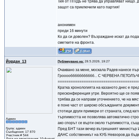
Тия от ПП/ДБ не трява да управляват нищо. Д
защот са приключили като партия!
анонимен
преди 16 минути
Ко да си доволен? Възраждане искат да пода
сметките на фронта.
Йордан_13
Публикувано на:
28.5.2026, 19:27
Очаквано за мене, москала Радев нанесе пър
Грооооббббббббббб... С ЧЕРВЕНА ПЕТОЛЪЧ
=====================================
Кратка хронологията на казаното днес е пред
пресконференция утре. Вероятно ще се появя
трябва да се направи уточнението, че на мяс
е поне част от широко обсъжданите документи
стотици други примери от страната, след ка
търпимостта не позволява автоматично строит
Админ
ако спорът се върти около търпимостта, същ
Група: админ
Пред БНТ тази вечер вътрешният министър И
Съобщения: 17 870
ДАНС собственикът на КУБ Невзоров да бъде
Участник # 544
Дата на регистрация: 10-August