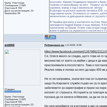
всесилен. Накрая тенджерата прекипя и Киев 
Група: Участници
толкова се разсейваше за него. Пазарът на б
Съобщения: 2 645
скромни, макар и над 3 милиона кв. метра/
Участник # 700
В разгара на руската агресия неговата КУБ с
Дата на регистрация: 22-
September 06
подставени кукли. Основното от новите „кубчет
включително са довършили някои от руските 
В Украйна връзките и контактите на Олег Нев
президента Андрий Ермак (също евреин). В Бъ
назначение на Ермак. Освен това вчера (неде
влезе в района на украинското посолство в Со
anti666
Публикувано на:
1.6.2026, 8:06
https://www.facebook.com/reel/1267986215114
Ся, Олеся много си сладка, щото това не го 
мнозинство от които са майки с деца и да ка
прислонявали в посолството. Това е постанов
Реално няма и логика за него да кара 400 км
Не го ли направиш, значи все пак си съприч
защо българските служби първо не са го арес
забележете за наркотрафик и пране на пари. 
Отдаден
изгонят от страната. Историята се повтаря 
Група: Участници
пуснаха да се изнесе в Мексико, за да не се 
Съобщения: 2 645
Участник # 700
Дата на регистрация: 22-
Но сега копейките са в истерия и ако се ока