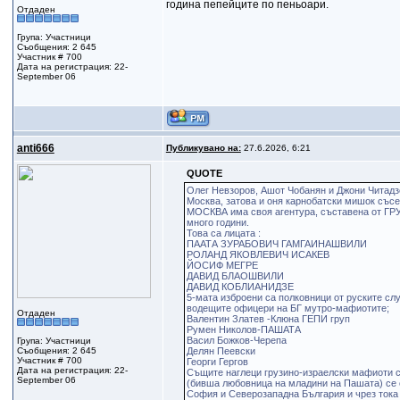
година пепейците по пеньоари.
Отдаден
Група: Участници
Съобщения: 2 645
Участник # 700
Дата на регистрация: 22-
September 06
anti666
Публикувано на:
27.6.2026, 6:21
QUOTE
Олег Невзоров, Ашот Чобанян и Джони Читадз
Москва, затова и оня карнобатски мишок съсе
МОСКВА има своя агентура, съставена от ГРУ
много години.
Това са лицата :
ПААТА ЗУРАБОВИЧ ГАМГАИНАШВИЛИ
РОЛАНД ЯКОВЛЕВИЧ ИСАКЕВ
ЙОСИФ МЕГРЕ
ДАВИД БЛАОШВИЛИ
ДАВИД КОБЛИАНИДЗЕ
5-мата изброени са полковници от руските сл
водещите офицери на БГ мутро-мафиотите;
Отдаден
Валентин Златев -Клюна ГЕПИ груп
Румен Николов-ПАШАТА
Васил Божков-Черепа
Група: Участници
Съобщения: 2 645
Делян Пеевски
Участник # 700
Георги Гергов
Дата на регистрация: 22-
Същите наглеци грузино-израелски мафиоти с
September 06
(бивша любовница на младини на Пашата) се о
София и Северозападна България и чрез тока 