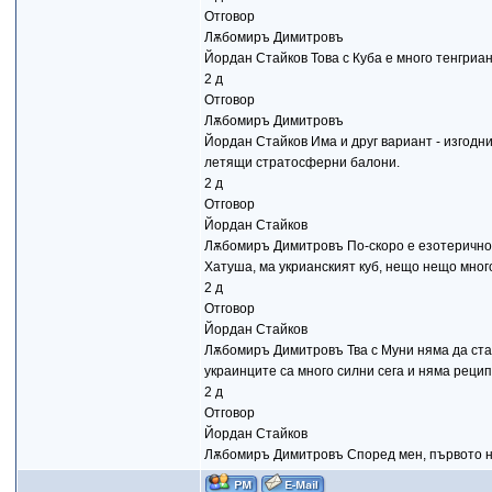
Отговор
Лѫбомиръ Димитровъ
Йордан Стайков Това с Куба е много тенгрианс
2 д
Отговор
Лѫбомиръ Димитровъ
Йордан Стайков Има и друг вариант - изгодн
летящи стратосферни балони.
2 д
Отговор
Йордан Стайков
Лѫбомиръ Димитровъ По-скоро е езотерично,
Хатуша, ма укрианският куб, нещо нещо много
2 д
Отговор
Йордан Стайков
Лѫбомиръ Димитровъ Тва с Муни няма да стане
украинците са много силни сега и няма рецип
2 д
Отговор
Йордан Стайков
Лѫбомиръ Димитровъ Според мен, първото не