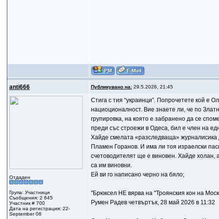
anti666
Публикувано на:
29.5.2026, 21:45
Стига с тия “украинци”. Попрочетете кой е О
нациоционалност. Вие знаете ли, че по Зла
групировка, на която е забранено да се спом
преди със строежи в Одеса, бил е член на ед
Хайде смелата «разследваща» журналисика да
Пламен Горанов. И има ли тоя израелски пасп
счетоводителят ще е виновен. Хайде холан, 
са им виновни.
Ей ви го написано черно на бяло;
Отдаден
Група: Участници
"Брюксел НЕ вярва на "Троянския кон на Моск
Съобщения: 2 645
Румен Радев четвъртък, 28 май 2026 в 11:32
Участник # 700
Дата на регистрация: 22-
September 06