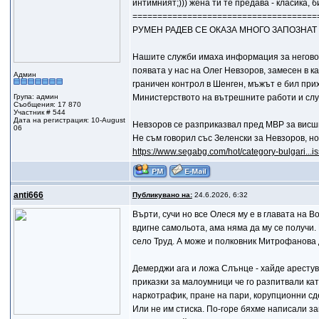
интимният;))) жена ти те предава - класика, 
=====================================
РУМЕН РАДЕВ СЕ ОКАЗА МНОГО ЗАПОЗНАТ
Нашите служби имаха информация за неговот
появата у нас на Олег Невзоров, замесен в к
Админ
граничен контрол в Шенген, мъжът е бил при
Група: админ
Министерството на вътрешните работи и слу
Съобщения: 17 870
Участник # 544
Дата на регистрация: 10-August
Невзоров се разприказвал пред МВР за висш
06
Не съм говорил със Зеленски за Невзоров, н
https://www.segabg.com/hot/category-bulgari...is
anti666
Публикувано на:
24.6.2026, 6:32
Върти, сучи но все Олеся му е в главата на 
вдигне самольота, ама няма да му се получи.
село Труд. А може и полковник Митрофанова д
Демерджи ага и ложа Слънце - хайде арестувай
приказки за малоумници че го разпитвали ка
наркотрафик, пране на пари, корупционни сд
Или не им стиска. По-горе бяхме написали за