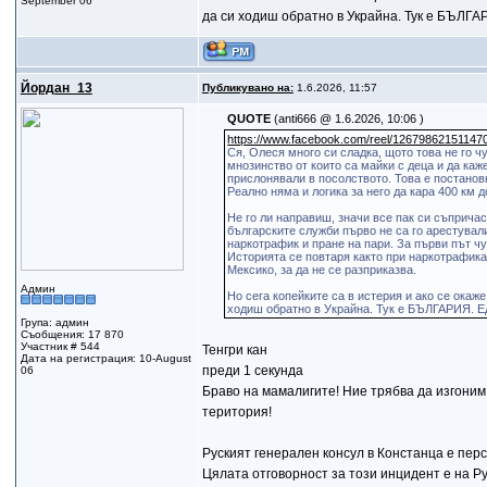
September 06
да си ходиш обратно в Украйна. Тук е БЪЛГА
Йордан_13
Публикувано на:
1.6.2026, 11:57
QUOTE
(anti666 @ 1.6.2026, 10:06 )
https://www.facebook.com/reel/12679862151147
Ся, Олеся много си сладка, щото това не го 
мнозинство от които са майки с деца и да каж
прислонявали в посолството. Това е постановк
Реално няма и логика за него да кара 400 км 
Не го ли направиш, значи все пак си съприч
българските служби първо не са го арестували
наркотрафик и пране на пари. За първи път чу
Историята се повтаря както при наркотрафика
Мексико, за да не се разприказва.
Админ
Но сега копейките са в истерия и ако се окаж
ходиш обратно в Украйна. Тук е БЪЛГАРИЯ. Е
Група: админ
Съобщения: 17 870
Участник # 544
Тенгри кан
Дата на регистрация: 10-August
преди 1 секунда
06
Браво на мамалигите! Ние трябва да изгони
територия!
Руският генерален консул в Констанца е перс
Цялата отговорност за този инцидент е на Р