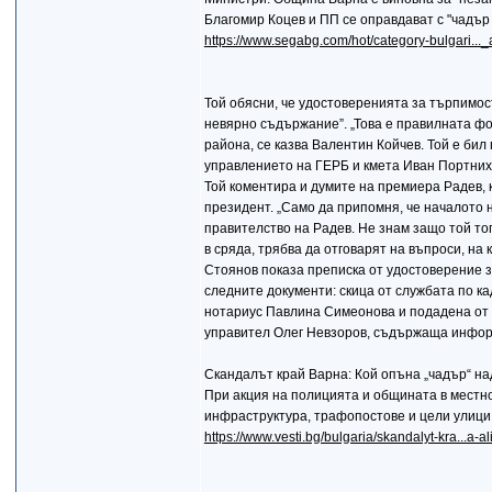
Благомир Коцев и ПП се оправдават с "чадър
https://www.segabg.com/hot/category-bulgari..
Той обясни, че удостоверенията за търпимост
невярно съдържание”. „Това е правилната фо
района, се казва Валентин Койчев. Той е бил
управлението на ГЕРБ и кмета Иван Портних”
Той коментира и думите на премиера Радев, к
президент. „Само да припомня, че началото 
правителство на Радев. Не знам защо той тог
в сряда, трябва да отговарят на въпроси, на
Стоянов показа преписка от удостоверение з
следните документи: скица от службата по к
нотариус Павлина Симеонова и подадена от 
управител Олег Невзоров, съдържаща информ
Скандалът край Варна: Кой опъна „чадър“ на
При акция на полицията и общината в местно
инфраструктура, трафопостове и цели улици 
https://www.vesti.bg/bulgaria/skandalyt-kra...a-