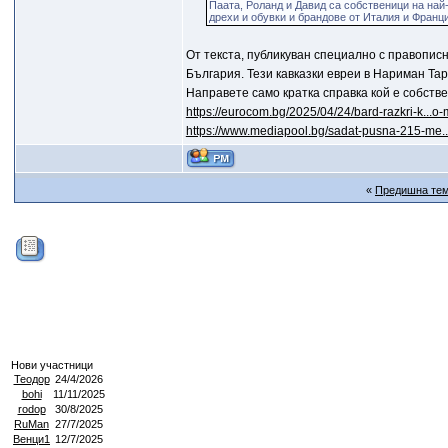
Паата, Роланд и Давид са собственици на най
дрехи и обувки и брандове от Италия и Франц
От текста, публикуван специално с правописн
България. Тези кавказки евреи в Нариман Тар
Направете само кратка справка кой е собств
https://eurocom.bg/2025/04/24/bard-razkri-k...o
https://www.mediapool.bg/sadat-pusna-215-me.
«
Предишна те
Нови участници
Теодор
24/4/2026
bohi
11/11/2025
rodop
30/8/2025
RuMan
27/7/2025
Венци1
12/7/2025