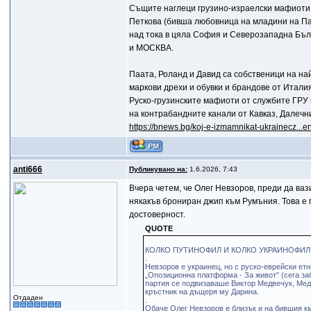
Същите наглеци грузино-израелски мафиоти 
Петкова (бивша любовница на младини на Паш
над тока в цяла София и Северозападна Бълг
и МОСКВА.
Паата, Роланд и Давид са собственици на на
маркови дрехи и обувки и брандове от Итали
Руско-грузинските мафиоти от службите ГРУ 
на контрабандните канали от Кавказ, Далечн
https://bnews.bg/koj-e-izmamnikat-ukrainecz...en
anti666
Публикувано на:
1.6.2026, 7:43
Вчера четем, че Олег Невзоров, преди да ваз
някакъв брониран джип към Румъния. Това е 
достоверност.
QUOTE
КОЛКО ПУТИНОФИЛ И КОЛКО УКРАИНОФИЛ
.
Невзоров е украинец, но с руско-еврейски етн
„Опозиционна платформа - За живот” (сега заб
партия се подвизаваше Виктор Медвечук, Мед
кръстник на дъщеря му Дарина.
Отдаден
.
Обаче Олег Невзоров е близък и на бившия км