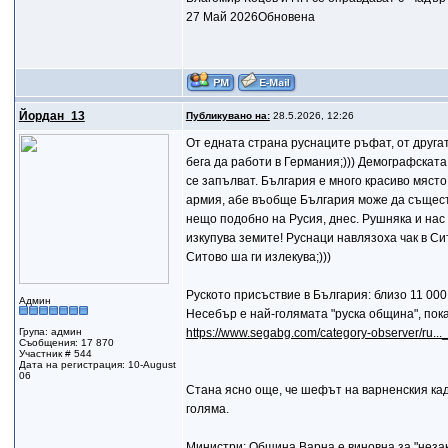
27 Май 2026Обновена
Йордан_13
Публикувано на:
28.5.2026, 12:26
От едната страна руснаците ръфат, от другат
бега да работи в Германия;))) Демографската
се запълват. България е много красиво място
армия, абе въобще България може да съществ
нещо подобно на Русия, днес. Рушняка и нас 
изкупува земите! Руснаци навлязоха чак в Сит
Ситово ша ги излекува;)))
Руското присъствие в България: близо 11 00
Админ
Несебър е най-голямата "руска община", пока
Група: админ
https://www.segabg.com/category-observer/ru..
Съобщения: 17 870
Участник # 544
Дата на регистрация: 10-August
06
Стана ясно още, че шефът на варненския кад
голяма.
Министри: Община Варна е виновна за "неза