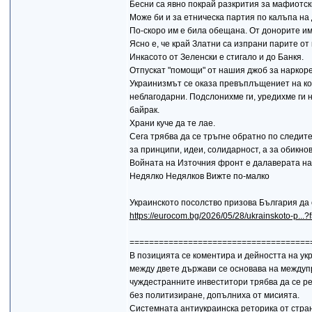
Бесни са явно покрай разкрития за мафиотск
Може би и за етническа партия по калъпа на 
По-скоро им е била обещана. От донорите и
Ясно е, че край Златни са изпрани парите от
Инкасото от Зеленски е стигало и до Банкя.
Отпускат "помощи" от нашия джоб за наркоре
Украинизмът се оказа превъплъщениет на ко
неблагодарни. Подслонихме ги, уредихме ги на
байрак.
Храни куче да те лае.
Сега трябва да се тръгне обратно по следит
за принципи, идеи, солидарност, а за обикно
Войната на Източния фронт е далаверата на
Недялко Недялков Вижте по-малко
Украинското посолство призова България да
https://eurocom.bg/2026/05/28/ukrainskoto-p...
=====================================
В позицията се коментира и дейността на ук
между двете държави се основава на междуп
чуждестранните инвеститори трябва да се р
без политизиране, допълниха от мисията.
Системната антиукраинска реторика от стра