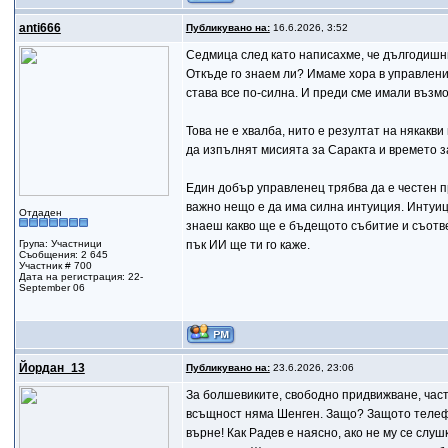
anti666
Публикувано на:
16.6.2026, 3:52
Седмица след като написахме, че дългодишни
Откъде го знаем ли? Имаме хора в управлени
става все по-силна. И преди сме имали възмо
Това не е хвалба, нито е резултат на някакв
да изпълнят мисията за Саракта и времето з
Един добър управленец трябва да е честен пре
важно нещо е да има силна интуиция. Интуиц
Отдаден
знаеш какво ще е бъдещото събитие и съотве
Група: Участници
пък ИИ ще ти го каже.
Съобщения: 2 645
Участник # 700
Дата на регистрация: 22-
September 06
Йордан_13
Публикувано на:
23.6.2026, 23:06
За болшевиките, свободно придвижване, частн
всъщност няма Шенген. Защо? Защото телефон
върне! Как Радев е наясно, ако не му се слу