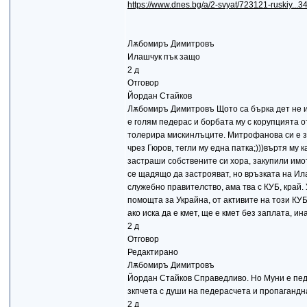
https://www.dnes.bg/a/2-svyat/723121-ruskiy.
Лѫбомиръ Димитровъ
Илашчук пък защо
2 д
Отговор
Йордан Стайков
Лѫбомиръ Димитровъ Щото са бърка дет не и е
е голям педерас и борбата му с корупцията о
толерира мискинлъците. Митрофанова си е з
чрез Гюров, тегли му една патка;)))въртя му к
застраши собствените си хора, закупили имо
се щадящо да застрояват, но връзката на Ила
служебно правителство, ама тва с КУБ, край.
помощта за Украйна, от активите на този КУБ,
ако иска да е кмет, ще е кмет без заплата, ина
2 д
Отговор
Редактирано
Лѫбомиръ Димитровъ
Йордан Стайков Справедливо. Но Муни е педер
зкпчета с души на педерасчета и пропагандна 
2 д