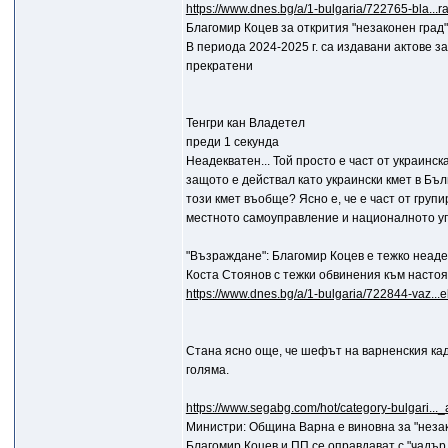
https://www.dnes.bg/a/1-bulgaria/722765-bla...
Благомир Коцев за открития "незаконен град
В периода 2024-2025 г. са издавани актове з
прекратени
Тенгри кан Владетел
преди 1 секунда
Неадекватен... Той просто е част от украинс
защото е действал като украински кмет в Бълг
този кмет въобще? Ясно е, че е част от груп
местното самоуправление и националното упра
"Възраждане": Благомир Коцев е тежко неадек
Коста Стоянов с тежки обвинения към насто
https://www.dnes.bg/a/1-bulgaria/722844-vaz...
Стана ясно още, че шефът на варненския кад
голяма.
https://www.segabg.com/hot/category-bulgari..
Министри: Община Варна е виновна за "неза
Благомир Коцев и ПП се оправдават с "чадър