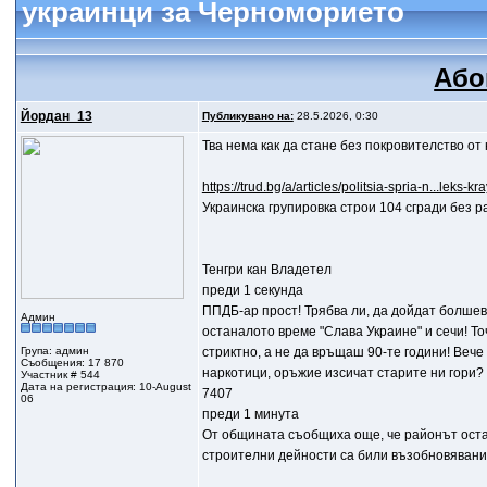
украинци за Черноморието
Або
Йордан_13
Публикувано на:
28.5.2026, 0:30
Тва нема как да стане без покровителство от
https://trud.bg/a/articles/politsia-spria-n...leks-k
Украинска групировка строи 104 сгради без 
Тенгри кан Владетел
преди 1 секунда
ППДБ-ар прост! Трябва ли, да дойдат болшеви
Админ
останалото време "Слава Украине" и сечи! Т
Група: админ
стриктно, а не да връщаш 90-те години! Вече 
Съобщения: 17 870
наркотици, оръжие изсичат старите ни гори? 
Участник # 544
Дата на регистрация: 10-August
7407
06
преди 1 минута
От общината съобщиха още, че районът оста
строителни дейности са били възобновявани