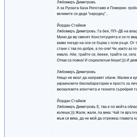
Лѫбомиръ Димитровъ
А за Руската база Ропотамо и Поморие- гро
великите си деди "народец"...
Йордан Стайков
Лѫбомиръ Димитровъ: Га бея, ПП–ДБ на власт
Муню да му сменят Конституцията и си го вкар
какво гнездо на оси се бърка с голи ръце. От 
стане с тва по-добре, а по-зле! Чи, както аз
емало. Абе, трайте си, бееее, трайте си, сега
Откак са повна! И социализъм беше!;))) И дем
Лѫбомиръ Димитровъ
Нищо не моат да направят обаче. Малюк и ку
украинските биолабаратории и просто за лич
москалските агентчета и техните съребрия т
Йордан Стайков
Лѫбомиръ Димитровъ Е, тва е по мойта област
колеше;))) Жали, жали, па вика: Чай ти врътн
мъж си вика, да не мой да отрежеш главата на 