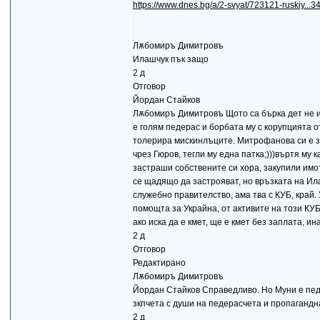
https://www.dnes.bg/a/2-svyat/723121-ruskiy.
Лѫбомиръ Димитровъ
Илашчук пък защо
2 д
Отговор
Йордан Стайков
Лѫбомиръ Димитровъ Щото са бърка дет не и е
е голям педерас и борбата му с корупцията о
толерира мискинлъците. Митрофанова си е з
чрез Гюров, тегли му една патка;)))въртя му к
застраши собствените си хора, закупили имо
се щадящо да застрояват, но връзката на Ила
служебно правителство, ама тва с КУБ, край.
помощта за Украйна, от активите на този КУБ,
ако иска да е кмет, ще е кмет без заплата, ина
2 д
Отговор
Редактирано
Лѫбомиръ Димитровъ
Йордан Стайков Справедливо. Но Муни е педер
зкпчета с души на педерасчета и пропагандна 
2 д