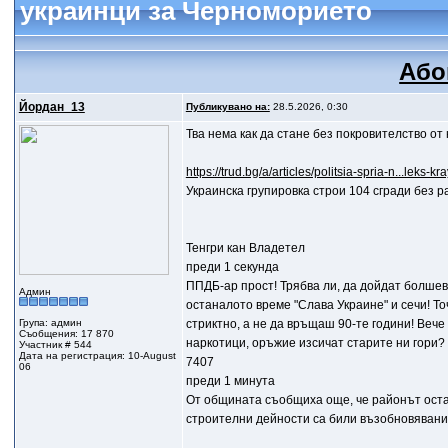
украинци за Черноморието
Або
Йордан_13
Публикувано на:
28.5.2026, 0:30
Тва нема как да стане без покровителство от
https://trud.bg/a/articles/politsia-spria-n...leks-k
Украинска групировка строи 104 сгради без 
Тенгри кан Владетел
преди 1 секунда
ППДБ-ар прост! Трябва ли, да дойдат болшеви
Админ
останалото време "Слава Украине" и сечи! Т
Група: админ
стриктно, а не да връщаш 90-те години! Вече 
Съобщения: 17 870
наркотици, оръжие изсичат старите ни гори? 
Участник # 544
Дата на регистрация: 10-August
7407
06
преди 1 минута
От общината съобщиха още, че районът оста
строителни дейности са били възобновявани