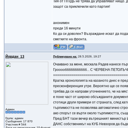
Тия от ПП/ДБ не трява да управляват нищо. Д
защот са приключили като партия!
анонимен
преди 16 минути
Ко да си доволен? Възраждане искат да пода
сметките на фронта.
Йордан_13
Публикувано на:
28.5.2026, 19:27
Очаквано за мене, москала Радев нанесе пър
Грооооббббббббббб... С ЧЕРВЕНА ПЕТОЛЪЧ
=====================================
Кратка хронологията на казаното днес е пред
пресконференция утре. Вероятно ще се появя
трябва да се направи уточнението, че на мяс
е поне част от широко обсъжданите документи
стотици други примери от страната, след ка
търпимостта не позволява автоматично строит
Админ
ако спорът се върти около търпимостта, същ
Група: админ
Пред БНТ тази вечер вътрешният министър И
Съобщения: 17 870
ДАНС собственикът на КУБ Невзоров да бъде
Участник # 544
Дата на регистрация: 10-August