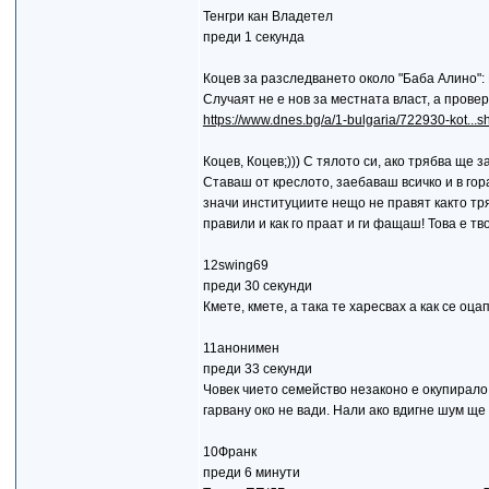
Тенгри кан Владетел
преди 1 секунда
Коцев за разследването около "Баба Алино":
Случаят не е нов за местната власт, а провер
https://www.dnes.bg/a/1-bulgaria/722930-kot...sh
Коцев, Коцев;))) С тялото си, ако трябва ще 
Ставаш от креслото, заебаваш всичко и в гор
значи институциите нещо не правят както тряб
правили и как го праат и ги фащаш! Това е тв
12swing69
преди 30 секунди
Кмете, кмете, а така те харесвах а как се оцапа
11анонимен
преди 33 секунди
Човек чието семейство незаконо е окупирало 
гарвану око не вади. Нали ако вдигне шум ще
10Франк
преди 6 минути