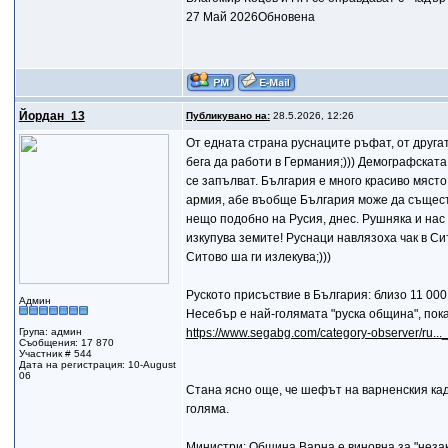
27 Май 2026Обновена
Йордан_13
Публикувано на:
28.5.2026, 12:26
От едната страна руснаците ръфат, от другат
бега да работи в Германия;))) Демографската
се запълват. България е много красиво място
армия, абе въобще България може да съществ
нещо подобно на Русия, днес. Рушняка и нас 
изкупува земите! Руснаци навлязоха чак в Сит
Ситово ша ги излекува;)))
Руското присъствие в България: близо 11 00
Админ
Несебър е най-голямата "руска община", пока
Група: админ
https://www.segabg.com/category-observer/ru..
Съобщения: 17 870
Участник # 544
Дата на регистрация: 10-August
06
Стана ясно още, че шефът на варненския кад
голяма.
Министри: Община Варна е виновна за "неза