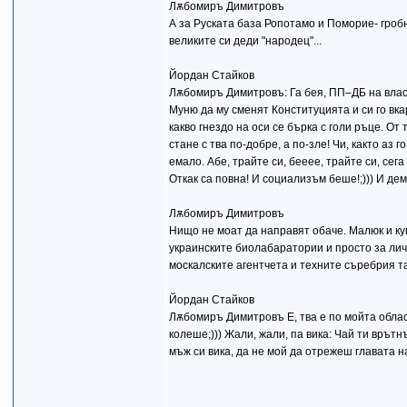
Лѫбомиръ Димитровъ
А за Руската база Ропотамо и Поморие- гро
великите си деди "народец"...
Йордан Стайков
Лѫбомиръ Димитровъ: Га бея, ПП–ДБ на власт
Муню да му сменят Конституцията и си го вкар
какво гнездо на оси се бърка с голи ръце. От 
стане с тва по-добре, а по-зле! Чи, както аз
емало. Абе, трайте си, бееее, трайте си, сега
Откак са повна! И социализъм беше!;))) И дем
Лѫбомиръ Димитровъ
Нищо не моат да направят обаче. Малюк и ку
украинските биолабаратории и просто за лич
москалските агентчета и техните съребрия т
Йордан Стайков
Лѫбомиръ Димитровъ Е, тва е по мойта област
колеше;))) Жали, жали, па вика: Чай ти врътн
мъж си вика, да не мой да отрежеш главата на 