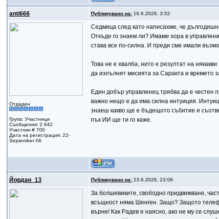
anti666
Публикувано на:
16.6.2026, 3:52
Седмица след като написахме, че дългодишни
Откъде го знаем ли? Имаме хора в управлени
става все по-силна. И преди сме имали възмо
Това не е хвалба, нито е резултат на някакв
да изпълнят мисията за Саракта и времето з
Един добър управленец трябва да е честен пре
важно нещо е да има силна интуиция. Интуиц
Отдаден
знаеш какво ще е бъдещото събитие и съотве
Група: Участници
пък ИИ ще ти го каже.
Съобщения: 2 642
Участник # 700
Дата на регистрация: 22-
September 06
Йордан_13
Публикувано на:
23.6.2026, 23:06
За болшевиките, свободно придвижване, частн
всъщност няма Шенген. Защо? Защото телефон
върне! Как Радев е наясно, ако не му се слу