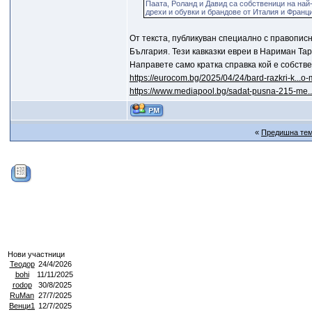
Паата, Роланд и Давид са собственици на най
дрехи и обувки и брандове от Италия и Франц
От текста, публикуван специално с правописн
България. Тези кавказки евреи в Нариман Тар
Направете само кратка справка кой е собств
https://eurocom.bg/2025/04/24/bard-razkri-k...o
https://www.mediapool.bg/sadat-pusna-215-me.
«
Предишна те
Нови участници
Теодор
24/4/2026
bohi
11/11/2025
rodop
30/8/2025
RuMan
27/7/2025
Венци1
12/7/2025