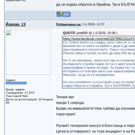
September 06
да си ходиш обратно в Украйна. Тук е БЪЛГА
Йордан_13
Публикувано на:
1.6.2026, 11:57
QUOTE
(anti666 @ 1.6.2026, 10:06 )
https://www.facebook.com/reel/12679862151147
Ся, Олеся много си сладка, щото това не го 
мнозинство от които са майки с деца и да каж
прислонявали в посолството. Това е постановк
Реално няма и логика за него да кара 400 км 
Не го ли направиш, значи все пак си съприч
българските служби първо не са го арестували
наркотрафик и пране на пари. За първи път чу
Историята се повтаря както при наркотрафика
Мексико, за да не се разприказва.
Админ
Но сега копейките са в истерия и ако се окаж
ходиш обратно в Украйна. Тук е БЪЛГАРИЯ. Е
Група: админ
Съобщения: 17 870
Участник # 544
Тенгри кан
Дата на регистрация: 10-August
преди 1 секунда
06
Браво на мамалигите! Ние трябва да изгони
територия!
Руският генерален консул в Констанца е перс
Цялата отговорност за този инцидент е на Р