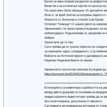
Бесни са явно покрай разкрития за мафиотск
Може би и за етническа партия по калъпа на 
По-скоро им е била обещана. От донорите и
Ясно е, че край Златни са изпрани парите от
Инкасото от Зеленски е стигало и до Банкя.
Отпускат "помощи" от нашия джоб за наркоре
Украинизмът се оказа превъплъщениет на ко
неблагодарни. Подслонихме ги, уредихме ги на
байрак.
Храни куче да те лае.
Сега трябва да се тръгне обратно по следит
за принципи, идеи, солидарност, а за обикно
Войната на Източния фронт е далаверата на
Недялко Недялков Вижте по-малко
Украинското посолство призова България да
https://eurocom.bg/2026/05/28/ukrainskoto-p...
=====================================
В позицията се коментира и дейността на ук
между двете държави се основава на междуп
чуждестранните инвеститори трябва да се р
без политизиране, допълниха от мисията.
Системната антиукраинска реторика от стра