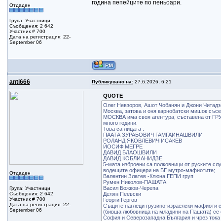
година пепейците по пеньоари.
Отдаден
Група: Участници
Съобщения: 2 642
Участник # 700
Дата на регистрация: 22-
September 06
anti666
Публикувано на:
27.6.2026, 6:21
QUOTE
Олег Невзоров, Ашот Чобанян и Джони Читадз
Москва, затова и оня карнобатски мишок съсе
МОСКВА има своя агентура, съставена от ГРУ
много години.
Това са лицата :
ПААТА ЗУРАБОВИЧ ГАМГАИНАШВИЛИ
РОЛАНД ЯКОВЛЕВИЧ ИСАКЕВ
ЙОСИФ МЕГРЕ
ДАВИД БЛАОШВИЛИ
ДАВИД КОБЛИАНИДЗЕ
5-мата изброени са полковници от руските сл
водещите офицери на БГ мутро-мафиотите;
Отдаден
Валентин Златев -Клюна ГЕПИ груп
Румен Николов-ПАШАТА
Васил Божков-Черепа
Група: Участници
Съобщения: 2 642
Делян Пеевски
Участник # 700
Георги Гергов
Дата на регистрация: 22-
Същите наглеци грузино-израелски мафиоти с
September 06
(бивша любовница на младини на Пашата) се о
София и Северозападна България и чрез тока 