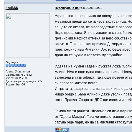
anti666
Публикувано на:
6.6.2026, 23:19
Украинската посланичка ни послуша и излезе
Невзоров преди да се изнесе зад граница. Но 
защото се оказва, че в последствие e вербова
бъде прецакана. Явно руснаците са разбрали
грузинския мафиот отменя за него собствено
канчето. Точно по тая причина Демерджи ага 
преспокойно към Румъния. Ако го беше аресту
дрон да се бухне в кортежа му случайно.
Отдаден
Идеята на Румен Гадев и руската ложа "Сoлн
Група: Участници
Алино. Има и още една важна причина. Несл
Съобщения: 2 642
замесена в тази афера. Така още повече отв
Участник # 700
Дата на регистрация: 22-
си правела каквото иска".
September 06
И третата, също основателна причина е да се
нищо общо с Баба Алино и даже уволни пред
плюе Прасчо. Скоро от ДПС ще излети и небе
Такива ми ти работи. Шеломов си иска парит
от "Одеса Мамма". Така че няма страшно за 
струва още пари, но да са мислили като купу