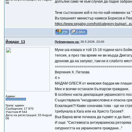
допълни само че към случая да падне забра
06
Тече състезание кой е по-по-най-невинен за 
Вътрешният министър намеси Борисов и Пеев
https://www.segabg.com/hot/category-bulgari...
Йордан_13
Публикувано на:
28.5.2026, 23:00
Муни ша изкара и той 15-16 години като Бойк
тепсия, а през тва време не ви мърда Диктату
дронове да на запукат, там ни е слабото мяст
=====================================
Вергиния Х. Петкова
4 ч
МАДАМ ОЛЕСЯ от киевския бардак ме плаши
Мен и всички останали български граждани.
В особено нагла декларация украинското пос
Админ
Съществувала "нездравословна и опасна сред
Група: админ
Ескалация?! Какво означава това - ще ни стр
Съобщения: 17 870
трибунала в Хага или на Христо Грозев?
Участник # 544
Дата на регистрация: 10-August
Във Варна вече почнаха да гърмят и да бият, 
06
И още: "Системната антиукраинска реторика 
сигурността на украинските граждани..."