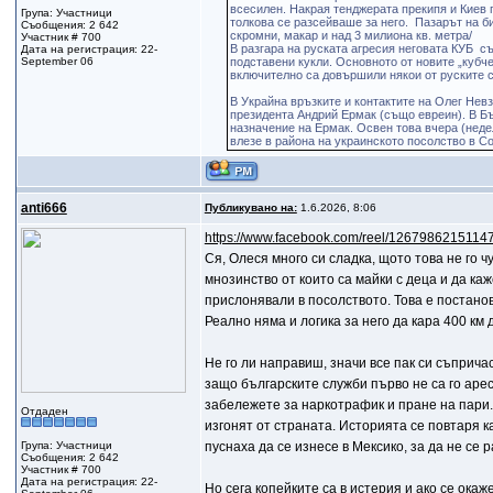
всесилен. Накрая тенджерата прекипя и Киев 
Група: Участници
толкова се разсейваше за него. Пазарът на б
Съобщения: 2 642
скромни, макар и над 3 милиона кв. метра/
Участник # 700
В разгара на руската агресия неговата КУБ с
Дата на регистрация: 22-
September 06
подставени кукли. Основното от новите „кубчет
включително са довършили някои от руските 
В Украйна връзките и контактите на Олег Нев
президента Андрий Ермак (също евреин). В Бъ
назначение на Ермак. Освен това вчера (неде
влезе в района на украинското посолство в Со
anti666
Публикувано на:
1.6.2026, 8:06
https://www.facebook.com/reel/1267986215114
Ся, Олеся много си сладка, щото това не го 
мнозинство от които са майки с деца и да ка
прислонявали в посолството. Това е постанов
Реално няма и логика за него да кара 400 км
Не го ли направиш, значи все пак си съприч
защо българските служби първо не са го арес
забележете за наркотрафик и пране на пари. 
Отдаден
изгонят от страната. Историята се повтаря 
Група: Участници
пуснаха да се изнесе в Мексико, за да не се 
Съобщения: 2 642
Участник # 700
Дата на регистрация: 22-
Но сега копейките са в истерия и ако се ока