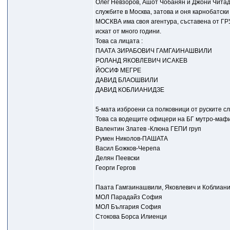
Олег Невзоров, Ашот Чобанян и Джони Читад
службите в Москва, затова и оня карнобатск
МОСКВА има своя агентура, съставена от ГР
искат от много години.
Това са лицата :
ПААТА ЗИРАБОВИЧ ГАМГАИНАШВИЛИ
РОЛАНД ЯКОВЛЕВИЧ ИСАКЕВ
ЙОСИФ МЕГРЕ
ДАВИД БЛАОШВИЛИ
ДАВИД КОБЛИАНИДЗЕ
5-мата изброени са полковници от руските с
Това са водещите офицери на БГ мутро-маф
Валентин Златев -Клюна ГЕПИ груп
Румен Николов-ПАШАТА
Васил Божков-Черепа
Делян Пеевски
Георги Гергов
Паата Гамгаинашвили, Яковлевич и Коблиани
МОЛ Парадайз София
МОЛ България София
Стокова Борса Илиенци