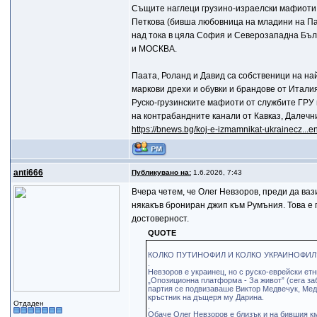
Същите наглеци грузино-израелски мафиоти 
Петкова (бивша любовница на младини на Паш
над тока в цяла София и Северозападна Бълг
и МОСКВА.
Паата, Роланд и Давид са собственици на на
маркови дрехи и обувки и брандове от Итали
Руско-грузинските мафиоти от службите ГРУ 
на контрабандните канали от Кавказ, Далечн
https://bnews.bg/koj-e-izmamnikat-ukrainecz...en
anti666
Публикувано на:
1.6.2026, 7:43
Вчера четем, че Олег Невзоров, преди да ваз
някакъв брониран джип към Румъния. Това е 
достоверност.
QUOTE
КОЛКО ПУТИНОФИЛ И КОЛКО УКРАИНОФИЛ
.
Невзоров е украинец, но с руско-еврейски етн
„Опозиционна платформа - За живот” (сега заб
партия се подвизаваше Виктор Медвечук, Мед
кръстник на дъщеря му Дарина.
Отдаден
.
Обаче Олег Невзоров е близък и на бившия км