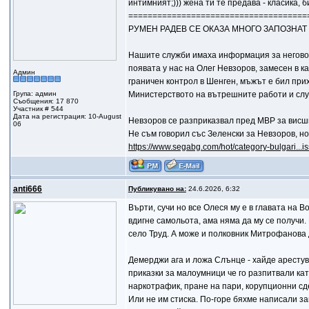
интимният;))) жена ти те предава - класика, 
=====================================
РУМЕН РАДЕВ СЕ ОКАЗА МНОГО ЗАПОЗНАТ
Нашите служби имаха информация за неговот
появата у нас на Олег Невзоров, замесен в к
Админ
граничен контрол в Шенген, мъжът е бил при
Група: админ
Министерството на вътрешните работи и слу
Съобщения: 17 870
Участник # 544
Дата на регистрация: 10-August
Невзоров се разприказвал пред МВР за висш
06
Не съм говорил със Зеленски за Невзоров, н
https://www.segabg.com/hot/category-bulgari...is
anti666
Публикувано на:
24.6.2026, 6:32
Върти, сучи но все Олеся му е в главата на 
вдигне самольота, ама няма да му се получи.
село Труд. А може и полковник Митрофанова д
Демерджи ага и ложа Слънце - хайде арестувай
приказки за малоумници че го разпитвали ка
наркотрафик, пране на пари, корупционни сд
Или не им стиска. По-горе бяхме написали за