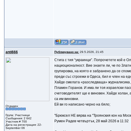
anti666
Публикувано на:
29.5.2026, 21:45
Стига с тия “украинци”. Попрочетете кой е О
нациоционалност. Вие знаете ли, че по Зла
групировка, на която е забранено да се спом
преди със строежи в Одеса, бил е член на ед
Хайде смелата «разследваща» журналисика да
Пламен Горанов. И има ли тоя израелски пасп
счетоводителят ще е виновен. Хайде холан, 
са им виновни.
Ей ви го написано черно на бяло;
Отдаден
Група: Участници
"Брюксел НЕ вярва на "Троянския кон на Моск
Съобщения: 2 642
Румен Радев четвъртък, 28 май 2026 в 11:32
Участник # 700
Дата на регистрация: 22-
September 06