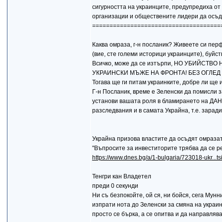
сигурността на украинците, предупредиха о
организации и обществените лидери да осъд
=====================================
Каква омраза, г-н посланик? Живеете си перф
(вие, сте големи историци украинците), буйс
Всичко, може да се изтърпи, НО УБИЙСТ
УКРАИНСКИ МЪЖЕ НА ФРОНТА! БЕЗ ОГЛЕД Н
Тогава ще ги питам украинките, добре ли ще
Г-н Посланик, време е Зеленски да помисли 
установи вашата роля в бламирането на ДАНС
разследвания и в самата Украйна, т.е. зар
Украйна призова властите да осъдят омраза
"Въпросите за инвеститорите трябва да се 
https://www.dnes.bg/a/1-bulgaria/723018-ukr...ts
Тенгри кан Владетел
преди 0 секунди
Ни съ безпокойте, ой ся, ни бойся, сега Мунни
изпрати нота до Зеленски за смяна на украи
просто се бърка, а се опитва и да направля