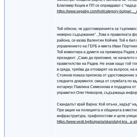
Благомир Коцев и ПП се оправдават с "чадър
https://www.segabg.com/hot/category-bulgari..
Той обясни, че удостоверенията за търпимост
невярно съдържание”. „Това е правилната фо
района, се казва Валентин Койчев. Той е бил
управлението на ГЕРБ и кмета Иван Портних”
Той коментира и думите на премиера Радев, к
президент. „Само да припомня, че началото 
правителство на Радев. Не знам защо той тог
в сряда, трябва да отговарят на въпроси, на
Стоянов показа преписка от удостоверение з
следните документи: скица от службата по к
нотариус Павлина Симеонова и подадена от 
управител Олег Невзоров, съдържаща информ
Скандалът край Варна: Кой опъна „чадър“ на
При акция на полицията и общината в местно
инфраструктура, трафопостове и цели улици 
https://www.vesti.bg/bulgaria/skandalyt-kra...a-