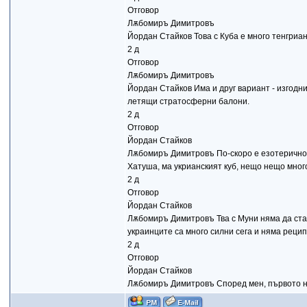
Отговор
Лѫбомиръ Димитровъ
Йордан Стайков Това с Куба е много тенгрианс
2 д
Отговор
Лѫбомиръ Димитровъ
Йордан Стайков Има и друг вариант - изгодн
летящи стратосферни балони.
2 д
Отговор
Йордан Стайков
Лѫбомиръ Димитровъ По-скоро е езотерично,
Хатуша, ма укрианският куб, нещо нещо много
2 д
Отговор
Йордан Стайков
Лѫбомиръ Димитровъ Тва с Муни няма да стане
украинците са много силни сега и няма рецип
2 д
Отговор
Йордан Стайков
Лѫбомиръ Димитровъ Според мен, първото не