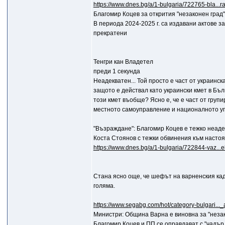
https://www.dnes.bg/a/1-bulgaria/722765-bla...
Благомир Коцев за открития "незаконен град
В периода 2024-2025 г. са издавани актове з
прекратени
Тенгри кан Владетел
преди 1 секунда
Неадекватен... Той просто е част от украинс
защото е действал като украински кмет в Бълг
този кмет въобще? Ясно е, че е част от груп
местното самоуправление и националното упра
"Възраждане": Благомир Коцев е тежко неадек
Коста Стоянов с тежки обвинения към насто
https://www.dnes.bg/a/1-bulgaria/722844-vaz...
Стана ясно още, че шефът на варненския кад
голяма.
https://www.segabg.com/hot/category-bulgari..
Министри: Община Варна е виновна за "неза
Благомир Коцев и ПП се оправдават с "чадър