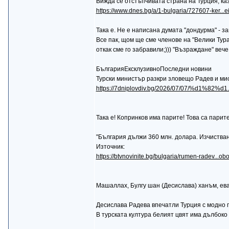
Вижда се отстъпчивата страна на Турция, к
https://www.dnes.bg/a/1-bulgaria/727607-ker...
Taка е. Не е написана думата "дондурма" - з
Все пак, щом ще сме членове на "Велики Тур
откак сме го забравили;))) "Възраждане" вече 
БългарияЕксклузивноПоследни новини
Турски министър разкри зловещо Радев и мис
https://7dniplovdiv.bg/2026/07/07/%d1%82%
Така е! Копринков има парите! Това са парите
"България дължи 360 млн. долара. Изчистван
Източник:
https://btvnovinite.bg/bulgaria/rumen-radev...
Maшаллах, Булгу шан (Десислава) ханъм, евал
Десислава Радева впечатли Турция с модно 
В турската култура белият цвят има дълбок