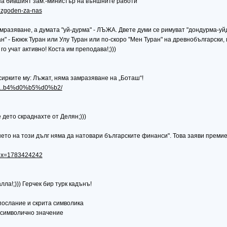
аза бившият зам.-министър на външните работи
eizgoden-za-nas
амразяване, а думата "уй-дурма" - ЛЪЖА. Двете думи се римуват "дондурма-уйду
ан" - Бююк Туран или Улу Туран или по-скоро "Мен Туран" на древнобългарски
го учат активно! Коста им преподава!;)))
ирките му: Лъжат, няма замразяване на „Боташ“!
d1...b4%d0%b5%d0%b2/
 дето скраднахте от Делян;)))
ето на този дълг няма да натовари българските финанси". Това заяви премие
obox=1783424242
ла!;))) Герчек бир турк кадънъ!
послание и скрита символика
о символично значение