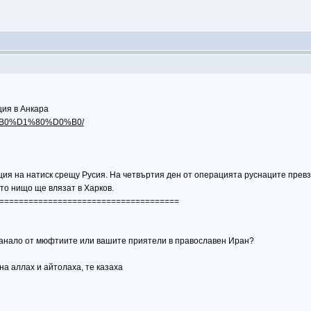
ция в Анкара
75...B0%D1%80%D0%B0/
ия на натиск срещу Русия. На четвъртия ден от операцията руснаците превзе
ато нищо ще влязат в Харков.
=====================================
танало от мюфтиите или вашите приятели в православен Иран?
на аллах и айтолаха, те казаха