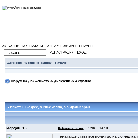
АКТУАЛНО
МАТЕРИАЛИ
ГАЛЕРИЯ
ФОРУМ
ТЪРСЕНЕ
РЕГИСТРАЦИЯ
ВХОД
Движение "Воини на Тангра" - Начало
Форум на Движението
->
Дискусии
->
Актуално
Искате ЕС-с фес, в РФ-с чалма, а в Иран-Коран
Йордан_13
Публикувано на:
5.7.2026, 14:13
Темата ще става все по-актуална с оглед на 