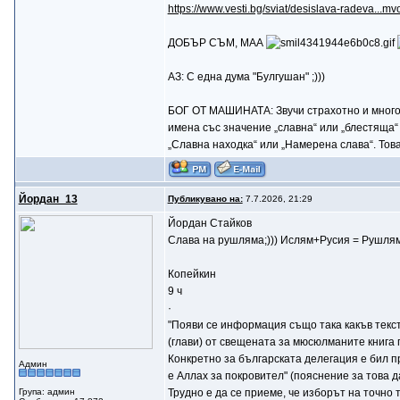
https://www.vesti.bg/sviat/desislava-radeva...m
ДОБЪР СЪМ, МАА
АЗ: С една дума "Булгушан" ;)))
БОГ ОТ МАШИНАТА: Звучи страхотно и много л
имена със значение „славна“ или „блестяща“
„Славна находка“ или „Намерена слава“. Тов
Йордан_13
Публикувано на:
7.7.2026, 21:29
Йордан Стайков
Слава на рушляма;))) Ислям+Русия = Рушлям
Копейкин
9 ч
·
"Появи се информация също така какъв текст
(глави) от свещената за мюсюлманите книга 
Конкретно за българската делегация е бил пр
Админ
е Аллах за покровител" (пояснение за това 
Група: админ
Трудно е да се приеме, че изборът на точно 