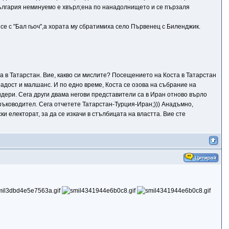
България неминуемо е хвърл;ена по нанадолнището и се пързаля
се с "Бал гьоч",а хората му сбратимиха село Първенец с Биленджик.
та в Татарстан. Вие, какво си мислите? Посещението на Коста в Татарстан
ерадост и малшанс. И по едно време, Коста се озова на събрание на
идери. Сега други двама негови представители са в Иран отново върло
 ръководител. Сега отчетете Татарстан-Турция-Иран;))) Анадъмно,
ки електорат, за да се изкачи в стълбицата на властта. Вие сте