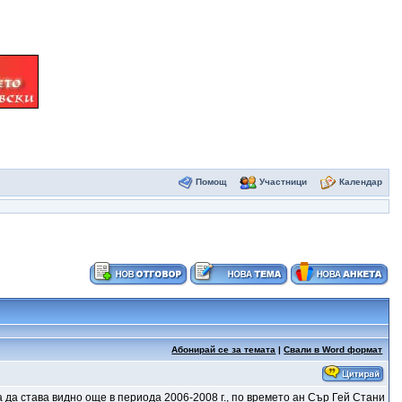
Помощ
Участници
Календар
Абонирай се за темата
|
Свали в Word формат
а да става видно още в периода 2006-2008 г., по времето ан Сър Гей Стани