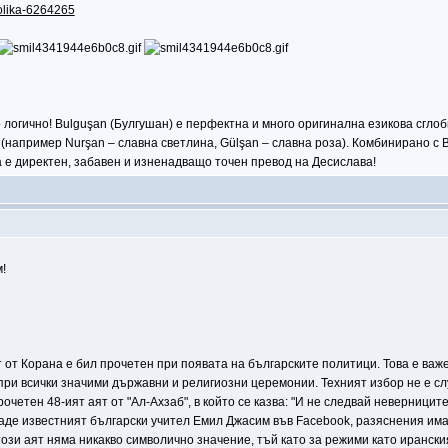
volika-6264265
огично! Bulguşan (Булгушан) е перфектна и много оригинална езикова сглобка
 (например Nurşan – славна светлина, Gülşan – славна роза). Комбинирано с 
а е директен, забавен и изненадващо точен превод на Десислава!
!
 от Корана е бил прочетен при появата на българските политици. Това е важ
при всички значими държавни и религиозни церемонии. Техният избор не е сл
очетен 48-ият аят от "Ал-Ахзаб", в който се казва: "И не следвай неверницит
даде известният български учител Емил Джасим във Facebook, разяснения им
този аят няма никакво символично значение, тъй като за режими като ирански