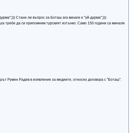
рма";))) Стане ли въпрос за Боташ ага винаги е "уй-дурма";)))
, ша требе да си припомним турският изтънко. Само 150 години са минали
рът Румен Радев в изявление за медиите, относно договора с "Боташ".