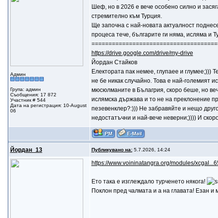
Шеф, но в 2026 е вече особено силно и зас
стремително към Турция.
Ще започна с най-новата актуалност поднесе
процеса тече, българите ги няма, исляма и Т
=====================================
https://drive.google.com/drive/my-drive
Йордан Стайков
Електората пак немее, глупаее и глумее;))) 
Админ
не бе никак случайно. Това е най-големият и
Група: админ
мюсюлманите в Бълагрия, скоро беше, но веч
Съобщения: 17 872
ислямска държава и то не на преклонение пр
Участник # 544
Дата на регистрация: 10-August
пезевенклер?:))) Не забравяйте и нещо друго 
06
недостатъчни и най-вече неверни;)))) И скор
Йордан_13
Публикувано на:
5.7.2026, 14:24
https://www.voininatangra.org/modules/xcgal...
Ето така е изглеждало турченето някога!
Поклон пред чалмата и а на главата! Езан и 