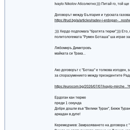
Ivaylo Nikolov Абсолютно;))) Питай го, той ще
Договорът между България и турската газова
https://trud.bg/a/articles/radev-i-erdogan-...nos
;))) Хердо подпомага "братята тюрки";))) Ето,
политологемата "Румен Боташа" ша играе за 
Лѫбомиръ Димитровъ
майката си Трака...
Ако договорът с "Боташ" е толкова изгоден
за споразумението между президентите Раде
https://eurocom.bg/2026/07/07/ivaylo-mirche...
Ердоган кан тюркю
преди 1 секунда
Добре дошли във "Велики Туран", Бююк Туран
аркадан в дупе!
Керемедчиев: Замразяването на договора с "