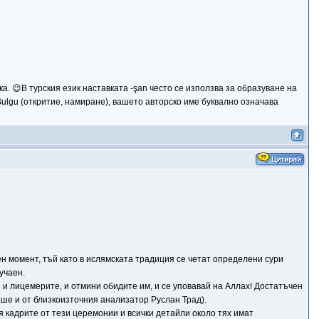
. 😉В турския език наставката -şan често се използва за образуване на
Bulgu (откритие, намиране), вашето авторско име буквално означава
ен момент, тъй като в ислямската традиция се четат определени сури
учаен.
е и лицемерите, и отмини обидите им, и се уповавай на Аллах! Достатъчен
аше и от близкоизточния анализатор Руслан Трад).
я кадрите от тези церемонии и всички детайли около тях имат