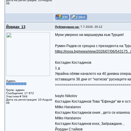
Дата на регистрация: 10-August
06
Йордан_13
Публикувано на:
7.7.2026, 20:12
Муни уверено ни марширува към Турция!
Румен Радев се срещна с президента на Тур
https://nova.bg/news/view/2026/07/06/5431
Костадин Костадинов
1 д
Украйна обяви началото на 40 дневна операц
оставащите 36 дни от "натиска" руснаците к
Админ
=====================================
Група: админ
Съобщения: 17 872
Ivaylo Nikolov
Участник # 544
Дата на регистрация: 10-August
Костадин Костадинов Това "Ефенди" ви е ос
06
Mitko Haralanov
Костадин Костадинов ония , дето се кланяха 
Mitko Haralanov
Костадин Костадинов еххх, Забраждане...
Йордан Стайков