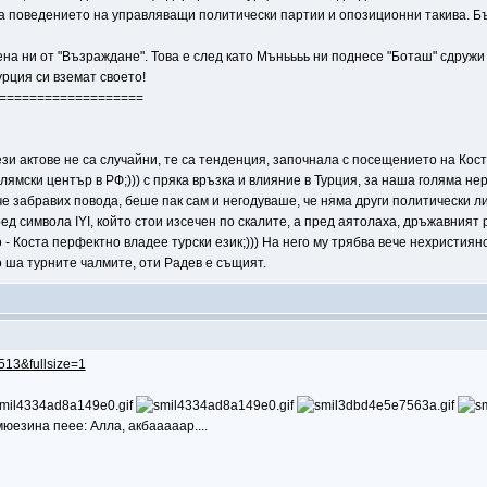
яга поведението на управляващи политически партии и опозиционни такива. 
на ни от "Възраждане". Това е след като Мъньььь ни поднесе "Боташ" сдружи 
урция си вземат своето!
===================
Тези актове не са случайни, те са тенденция, започнала с посещението на Кос
слямски център в РФ;))) с пряка връзка и влияние в Турция, за наша голяма н
е забравих повода, беше пак сам и негодуваше, че няма други политически л
ед символа IYI, който стои изсечен по скалите, а пред аятолаха, дръжавният
- Коста перфектно владее турски език;))) На него му трябва вече нехристиянс
о ша турните чалмите, оти Радев е същият.
6513&fullsize=1
мюезина пеее: Алла, акбааааар....