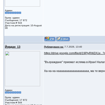
Админ
Група: админ
Съобщения: 17 872
Участник # 544
Дата на регистрация: 10-August
06
Йордан_13
Публикувано на:
7.7.2026, 13:40
https://drive.google.com/file/d/19PlyRWZA1e...?
"Възраждане" приемат исляма в Иран! Налаг
Ха-ха-ха-хааааааааааааааааааа, ма те верно 
Админ
Група: админ
Съобщения: 17 872
Участник # 544