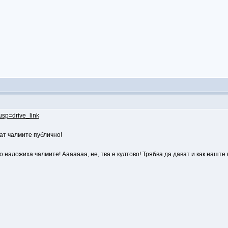
usp=drive_link
ат чалмите публично!
наложиха чалмите! Ааааааа, не, тва е култово! Трябва да дават и как наште н