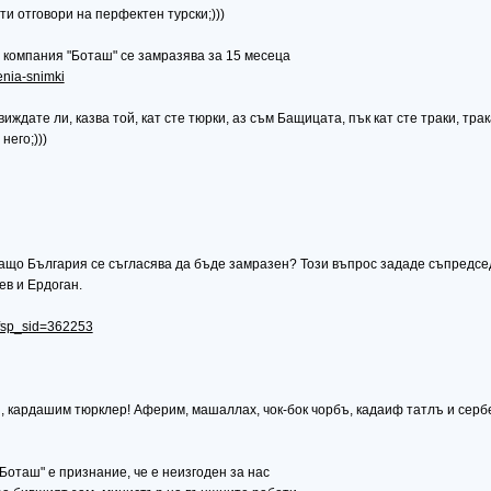
 ти отговори на перфектен турски;)))
 компания "Боташ" се замразява за 15 месеца
henia-snimki
 виждате ли, казва той, кат сте тюрки, аз съм Бащицата, пък кат сте траки, тр
него;)))
, защо България се съгласява да бъде замразен? Този въпрос зададе съпредс
в и Ердоган.
?fsp_sid=362253
, кардашим тюрклер! Аферим, машаллах, чок-бок чорбъ, кадаиф татлъ и сербе
Боташ" е признание, че е неизгоден за нас