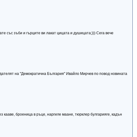
акате със зъби и гърците ви лакат цицата и душицата;))) Сега вече
едателят на "Демократична България" Ивайло Мирчев по повод новината
з кааве, броеница в ръце, наргиле маане, тюрклер булгарияге, кадън