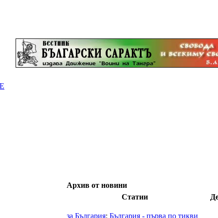
Е
Архив от новини
Статии
Д
за България
:
България - първа по тикви