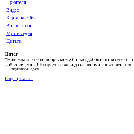
Приятели
Видео
Карта на сайта
Връзка с нас
Мултимедия
Цитати
Цитат
"Надеждата е нещо добро, може би най-доброто от всичко на 
добро не умира! Въпросът е дали да се вкопчиш в живота или 
--
"Изкуплението Шоушенк"
Още цитати...