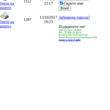
1112
23:17
Скрито име
13/10/2017
Забравена парола?
1287
19:23
Подкрепете ни!
ЦКБ АД-клон СЛИВЕН
BIC: CECBBGSF IBAN:
BG56CECB979010C6607000
Георги Йорданов Георгиев Валута:ЛЕВ
цъкни за повече инфо