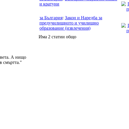
и кратуни
за България
:
Закон и Наредба за
предучилищното и училищно
образование (извлечения)
Има 2 статии общо
света. А нищо
в смъртта."