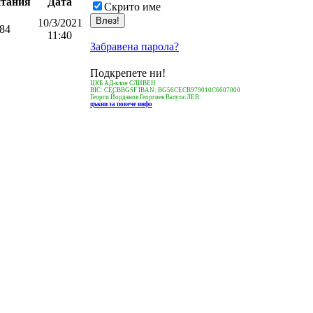
тания
Дата
Скрито име
10/3/2021
84
11:40
Забравена парола?
Подкрепете ни!
ЦКБ АД-клон СЛИВЕН
BIC: CECBBGSF IBAN: BG56CECB979010C6607000
Георги Йорданов Георгиев Валута:ЛЕВ
цъкни за повече инфо