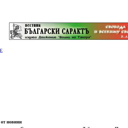
Е
 от новини