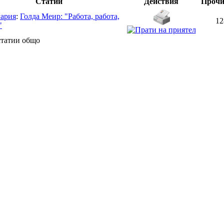
Статии
Действия
Прочи
гария
:
Голда Меир: "Работа, работа,
12
"
статии общо