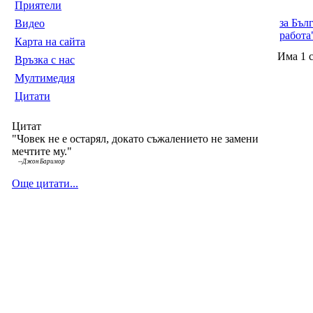
Приятели
за Бъл
Видео
работа
Карта на сайта
Има 1 
Връзка с нас
Мултимедия
Цитати
Цитат
"Човек не е остарял, докато съжалението не замени
мечтите му."
--
Джон Баримор
Още цитати...