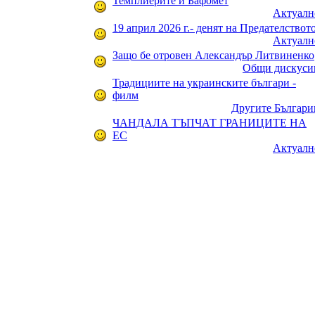
Темплиерите и Бафомет
Актуалн
19 април 2026 г.- денят на Предателствот
Актуалн
Защо бе отровен Александър Литвиненко
Общи дискуси
Традициите на украинските българи -
филм
Другите Българи
ЧАНДАЛА ТЪПЧАТ ГРАНИЦИТЕ НА
ЕС
Актуалн