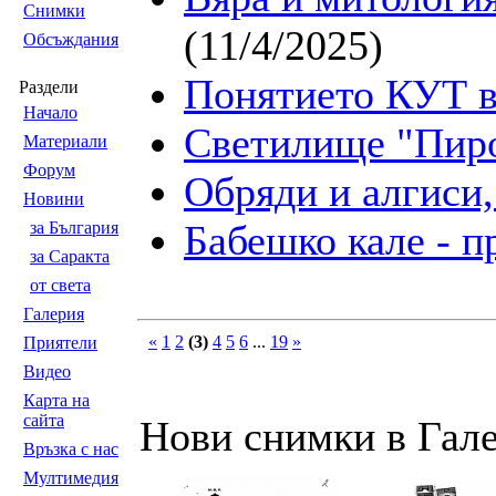
Снимки
(11/4/2025)
Обсъждания
Понятието КУТ в
Раздели
Началo
Светилище "Пиро
Материали
Форум
Обряди и алгиси,
Новини
Бабешко кале - 
за България
за Саракта
от света
Галерия
«
1
2
(3)
4
5
6
...
19
»
Приятели
Видео
Карта на
сайта
Нови снимки в Гал
Връзка с нас
Мултимедия