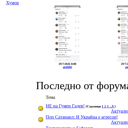
Хумор
29/7/2026 8:08
29/7/
anti666
an
Последно от форум
Тема
НЕ на Гумен Гадев!
(Страници
1
2
3
...9
)
Актуалн
Поп Сатанаил: И Украйна е агресор!
Актуалн