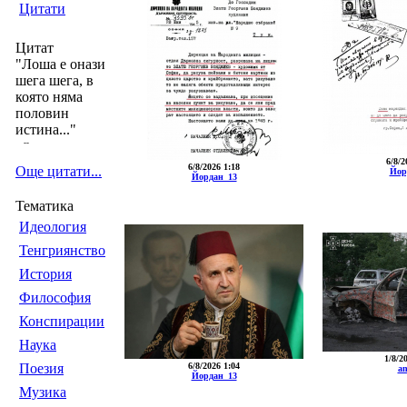
Цитати
Цитат
"Лоша е онази
шега шега, в
която няма
половин
истина..."
--
6/8/2
6/8/2026 1:18
Още цитати...
Йор
Йордан_13
Тематика
Идеология
Тенгриянство
История
Философия
Конспирации
Наука
1/8/2
Поезия
6/8/2026 1:04
an
Йордан_13
Музика