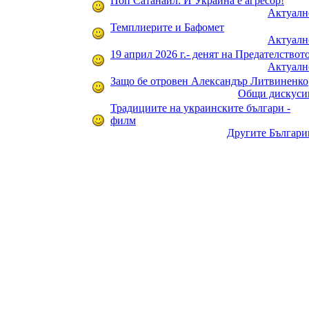
Поп Сатанаил: И Украйна е агресор!
Актуалн
Темплиерите и Бафомет
Актуалн
19 април 2026 г.- денят на Предателствот
Актуалн
Защо бе отровен Александър Литвиненко
Общи дискуси
Традициите на украинските българи -
филм
Другите Българи