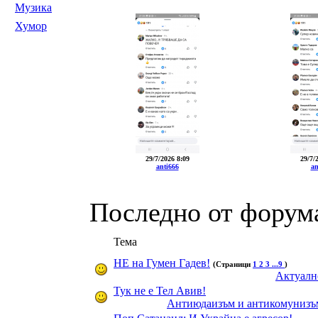
Музика
Хумор
29/7/2026 8:09
29/7/
anti666
an
Последно от форум
Тема
НЕ на Гумен Гадев!
(Страници
1
2
3
...9
)
Актуалн
Тук не е Тел Авив!
Антиюдаизъм и антикомунизъ