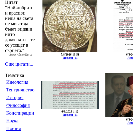
Цитат
"Най-добрите
и красиви
неща на света
не могат да
бъдат видяни,
нито
докоснати... те
се усещат в
сърцето."
7/8/2026 13:51
6/8/2
--
Хелън Адамс Келър
Йордан_13
Йор
Още цитати...
Тематика
Идеология
Тенгриянство
История
Философия
6/8/2026 1:12
Конспирации
Йордан_13
6/8/2
Наука
Йор
Поезия