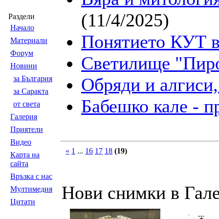
(11/4/2025)
Раздели
Началo
Понятието КУТ в
Материали
Форум
Светилище "Пиро
Новини
за България
Обряди и алгиси,
за Саракта
Бабешко кале - 
от света
Галерия
Приятели
Видео
«
1
...
16
17
18
(19)
Карта на
сайта
Връзка с нас
Нови снимки в Гал
Мултимедия
Цитати