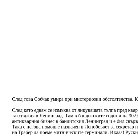
След това Собчак умира при мистериозни обстоятелства. Ко
След като едвам се измъква от ликуващата тълпа пред ква
таксиджия в Ленинград. Там в бандитските години на 90-91
антикварния бизнес в бандитския Ленинград и е бил свърз
Така с негова помощ е назначен в Ленобсъвет за секретар
на Трабер да поеме митническите терминали. Ихааа! Руския