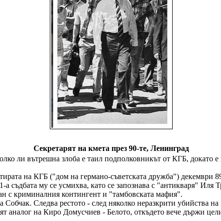
Секретарят на кмета през 90-те, Ленинград
лко ли вътрешна злоба е таил подполковникът от КГБ, докато е 
ртирата на КГБ ("дом на германо-съветската дружба") декември 
-а съдбата му се усмихва, като се запознава с "антикваря" Иля
ан с криминалния контингент и "тамбовската мафия".
 на Собчак. Следва рестото - след няколко неразкрити убийства
т аналог на Киро Домусчиев - Белото, откъдето вече държи цели