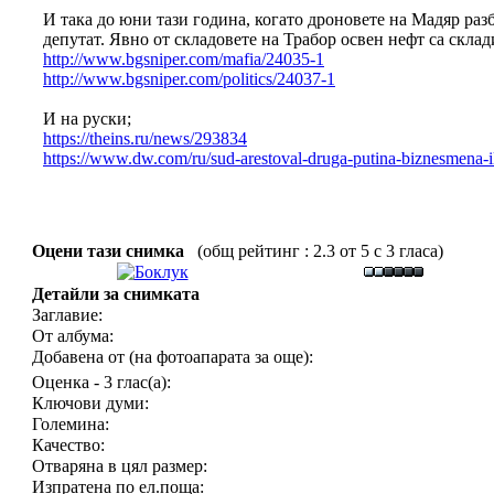
И така до юни тази година, когато дроновете на Мадяр раз
депутат. Явно от складовете на Трабор освен нефт са скла
http://www.bgsniper.com/mafia/24035-1
http://www.bgsniper.com/politics/24037-1
И на руски;
https://theins.ru/news/293834
https://www.dw.com/ru/sud-arestoval-druga-putina-biznesmena-i
Оцени тази снимка
(общ рейтинг : 2.3 от 5 с 3 гласа)
Детайли за снимката
Заглавие:
От албума:
Добавена от (на фотоапарата за още):
Оценка - 3 глас(а):
Ключови думи:
Големина:
Качество:
Отваряна в цял размер:
Изпратена по ел.поща: