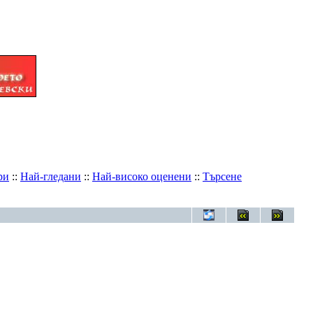
ри
::
Най-гледани
::
Най-високо оценени
::
Търсене