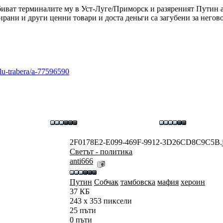
биват терминалите му в Уст-Луге/Приморск и разяреният Путин а
дирани и други ценни товари и доста деньги са загубени за него
lu-trabera/a-77596590
2F0178E2-E099-469F-9912-3D26CD8C9C5B.
Светът - политика
anti666
Путин
Собчак
тамбовска
мафия
хероин
37 КБ
243 x 353 пиксели
25 пъти
0 пъти