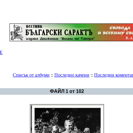
Е
Списък от албуми
::
Последно качени
::
Последни комента
Галерия
>
Светът - политика
ФАЙЛ 1 от 102