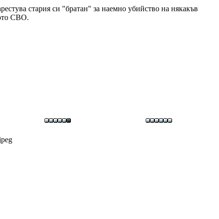
рестува стария си "братан" за наемно убийство на някакъв
вото СВО.
jpeg