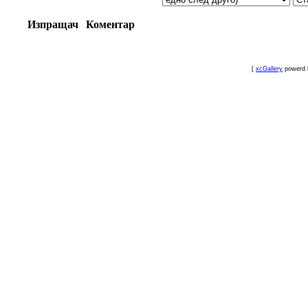
Изпращач
Коментар
[
xcGallery
powerd