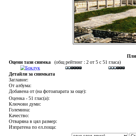
Пли
Оцени тази снимка
(общ рейтинг : 2 от 5 с 51 гласа)
Детайли за снимката
Заглавие:
От албума:
Добавена от (на фотоапарата за още):
Оценка - 51 глас(а):
Ключови думи:
Големина:
Качество:
Отваряна в цял размер:
Изпратена по ел.поща: