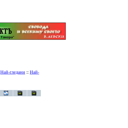
:
Най-гледани
::
Най-