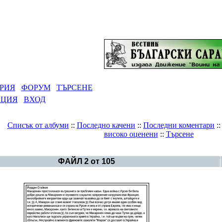
РИЯ
ФОРУМ
ТЪРСЕНЕ
АЦИЯ
ВХОД
Списък от албуми
::
Последно качени
::
Последни коментари
:
високо оценени
::
Търсене
Галерия
>
Светът в снимки
ФАЙЛ 2 от 105