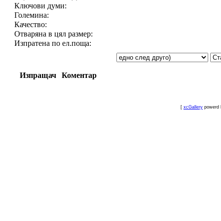
Ключови думи:
Големина:
Качество:
Отваряна в цял размер:
Изпратена по ел.поща:
Изпращач
Коментар
[
xcGallery
powerd