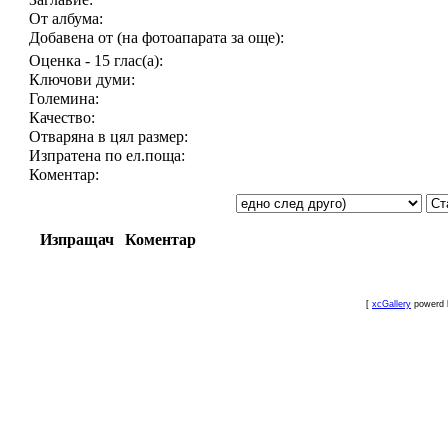
От албума:
Добавена от (на фотоапарата за още):
Оценка - 15 глас(а):
Ключови думи:
Големина:
Качество:
Отваряна в цял размер:
Изпратена по ел.поща:
Коментар:
Изпращач
Коментар
[
xcGallery
powerd