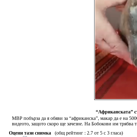
“Африканската” ст
МВР побърза да я обяви за “африканска”, макар да е на 500
видеото, защото скоро ще зачезне. На Бобокови им трябва т
Оцени тази снимка
(общ рейтинг : 2.7 от 5 с 3 гласа)