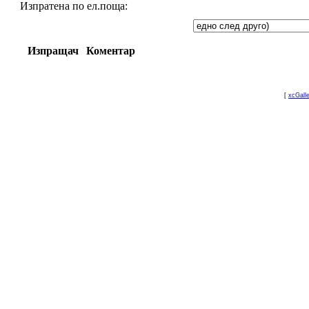
Изпратена по ел.поща:
Изпращач
Коментар
[
xcGall