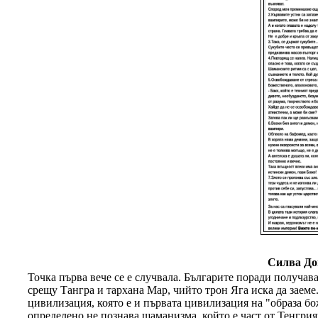
Силва До
Точка първа вече се е случвала. Българите поради получав
срещу Тангра и тархана Мар, чийто трон Яга иска да заем
цивилизация, която е и първата цивилизация на "образа бо
определено не познава шаманизма, който е част от Тенгри