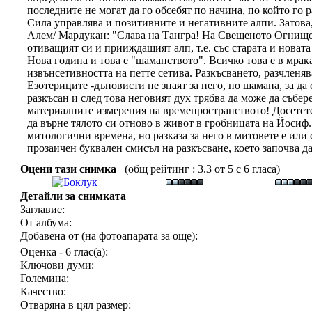
последните не могат да го обсебят по начина, по който го
Сила управлява и позитивните и негативните алпи. Затова
Алем/ Мардукан: "Слава на Тангра! На Свещеното Огнище п
отиващият си и прииждащият алп, т.е. със старата и новат
Нова година и това е "шаманството". Всичко това е в мрака
извънсетивността на петте сетива. Разкъсването, разчленя
Езотериците -дъновисти не знаят за него, но шамана, за да 
разкъсан и след това неговият дух трябва да може да събер
материалните измерения на времепространството! Досетете
да върне тялото си отново в живот в гробницата на Йосиф
митологични времена, но разказа за него в митовете е или 
прозаичен буквален смисъл на разкъсване, което започва да
Оцени тази снимка
(общ рейтинг : 3.3 от 5 с 6 гласа)
Детайли за снимката
Заглавие:
От албума:
Добавена от (на фотоапарата за още):
Оценка - 6 глас(а):
Ключови думи:
Големина:
Качество:
Отваряна в цял размер: