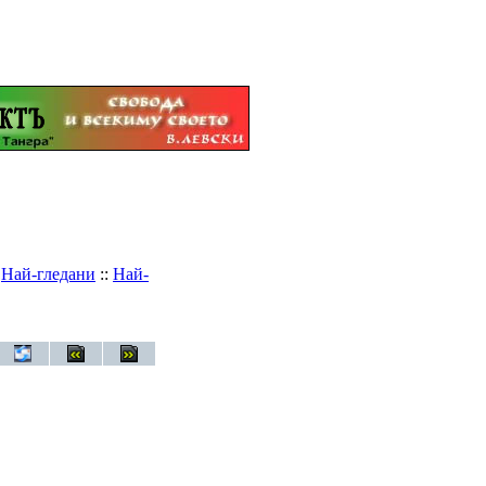
:
Най-гледани
::
Най-