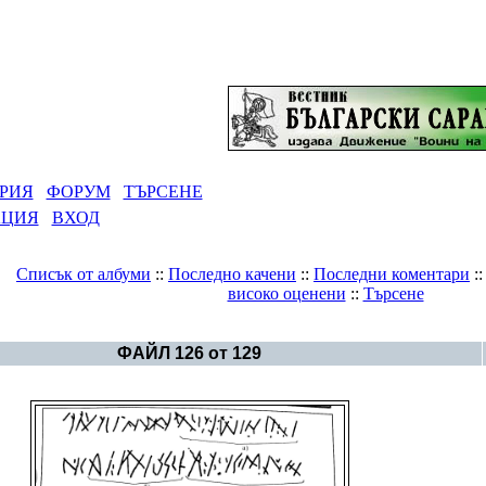
РИЯ
ФОРУМ
ТЪРСЕНЕ
АЦИЯ
ВХОД
Списък от албуми
::
Последно качени
::
Последни коментари
:
високо оценени
::
Търсене
Галерия
>
Великият Щутград - керамика
ФАЙЛ 126 от 129