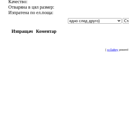
Качество:
Отваряна в цял размер:
Изпратена по ел.поща:
Изпращач
Коментар
[
xcGallery
powerd