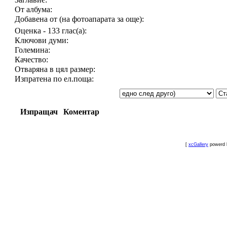
От албума:
Добавена от (на фотоапарата за още):
Оценка - 133 глас(а):
Ключови думи:
Големина:
Качество:
Отваряна в цял размер:
Изпратена по ел.поща:
Изпращач
Коментар
[
xcGallery
powerd