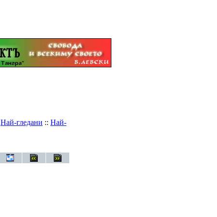
:
Най-гледани
::
Най-