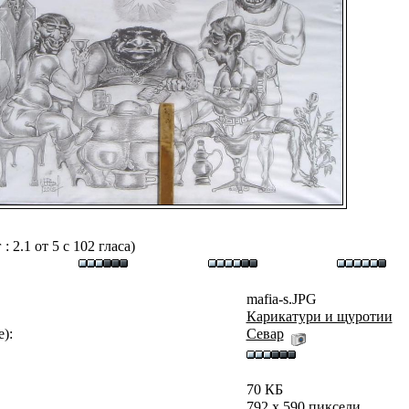
 2.1 от 5 с 102 гласа)
mafia-s.JPG
Карикатури и щуротии
):
Севар
70 КБ
792 x 590 пиксели