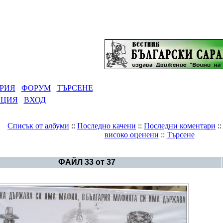
РИЯ
ФОРУМ
ТЪРСЕНЕ
АЦИЯ
ВХОД
Списък от албуми
::
Последно качени
::
Последни коментари
:
високо оценени
::
Търсене
Галерия
>
Карикатури и щуротии
ФАЙЛ 33 от 37