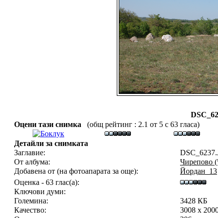
DSC_62
Оцени тази снимка
(общ рейтинг : 2.1 от 5 с 63 гласа)
Детайли за снимката
Заглавие:
DSC_6237.
От албума:
Чирепово (
Добавена от (на фотоапарата за още):
Йордан_13
Оценка - 63 глас(а):
Ключови думи:
Големина:
3428 КБ
Качество:
3008 x 200