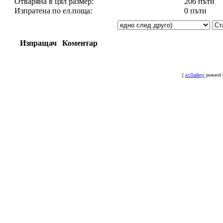
Отваряна в цял размер:
206 пъти
Изпратена по ел.поща:
0 пъти
Изпращач
Коментар
[
xcGallery
powerd