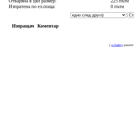
Отваряна в цял размер:
225 пъти
Изпратена по ел.поща:
0 пъти
Изпращач
Коментар
[
xcGallery
powerd