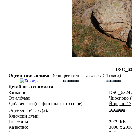
DSC_63
Оцени тази снимка
(общ рейтинг : 1.8 от 5 с 54 гласа)
Детайли за снимката
Заглавие:
DSC_6324.
От албума:
Чирепово (
Добавена от (на фотоапарата за още):
Йордан_13
Оценка - 54 глас(а):
Ключови думи:
Големина:
2979 КБ
Качество:
3008 x 200