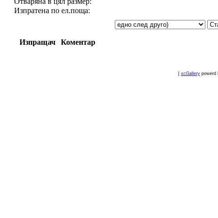
Отваряна в цял размер:
Изпратена по ел.поща:
Изпращач
Коментар
[
xcGallery
powerd