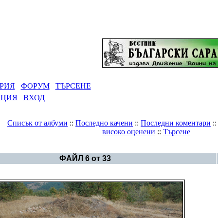
РИЯ
ФОРУМ
ТЪРСЕНЕ
АЦИЯ
ВХОД
Списък от албуми
::
Последно качени
::
Последни коментари
:
високо оценени
::
Търсене
рия
>
Големият Кайряк - мегалитното сърце на Сокар
ФАЙЛ 6 от 33