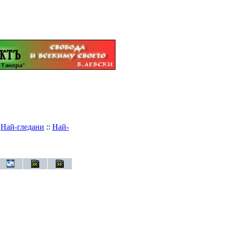
:
Най-гледани
::
Най-