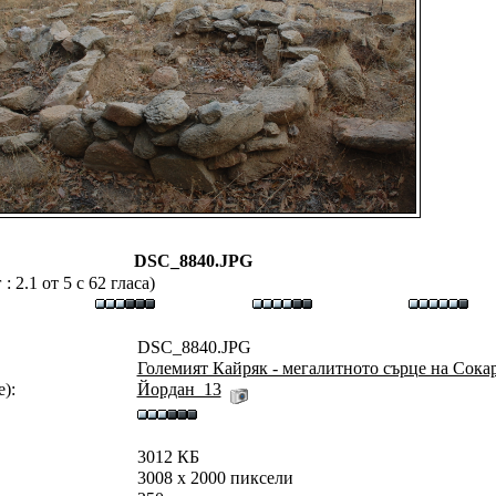
DSC_8840.JPG
 2.1 от 5 с 62 гласа)
DSC_8840.JPG
Големият Кайряк - мегалитното сърце на Сока
):
Йордан_13
3012 КБ
3008 x 2000 пиксели