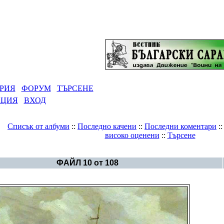
РИЯ
ФОРУМ
ТЪРСЕНЕ
АЦИЯ
ВХОД
Списък от албуми
::
Последно качени
::
Последни коментари
:
високо оценени
::
Търсене
Галерия
>
Българска история - картинки
ФАЙЛ 10 от 108