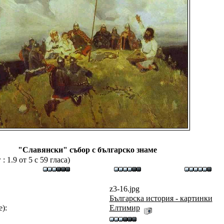
"Славянски" събор с българско знаме
 1.9 от 5 с 59 гласа)
z3-16.jpg
Българска история - картинки
):
Eлтимир