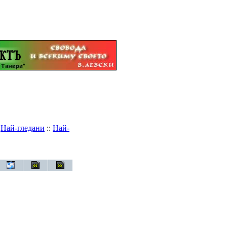
:
Най-гледани
::
Най-