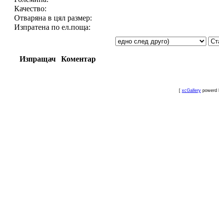
Качество:
Отваряна в цял размер:
Изпратена по ел.поща:
Изпращач
Коментар
[
xcGallery
powerd