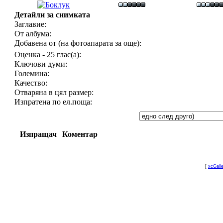
Детайли за снимката
Заглавие:
От албума:
Добавена от (на фотоапарата за още):
Оценка - 25 глас(а):
Ключови думи:
Големина:
Качество:
Отваряна в цял размер:
Изпратена по ел.поща:
Изпращач
Коментар
[
xcGall