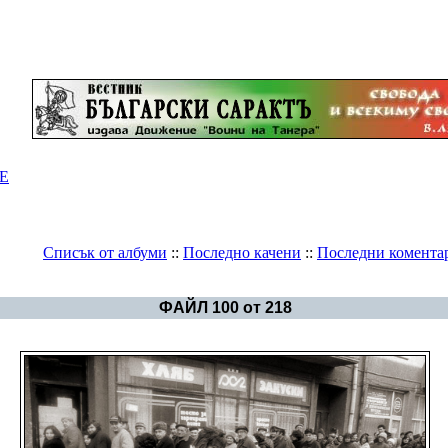
Е
Списък от албуми
::
Последно качени
::
Последни комента
Галерия
>
Българска история
ФАЙЛ 100 от 218