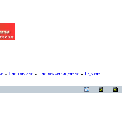
ри
::
Най-гледани
::
Най-високо оценени
::
Търсене