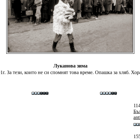
Луканова зима
г. За тези, които не си спомнят това време. Опашка за хляб. Хо
114
Бъ
ant
15