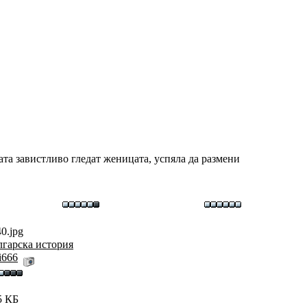
рата завистливо гледат женицата, успяла да размени
0.jpg
лгарска история
i666
5 КБ