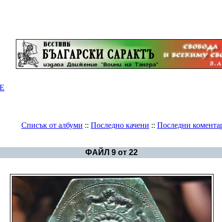
Е
Списък от албуми
::
Последно качени
::
Последни комента
Галерия
>
Година 6790 Барс в символи
ФАЙЛ 9 от 22