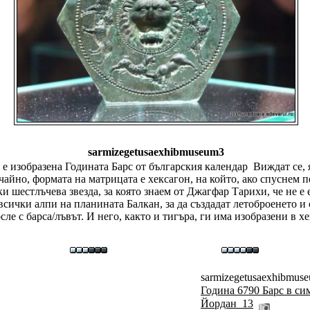
sarmizegetusaexhibmuseum3
 е изобразена Годината Барс от българския календар
Виждат се, 
лучайно, формата на матрицата е хексагон, на който, ако спуснем
ки шестлъчева звезда, за която знаем от Джагфар Тарихи, че не е
ички алпи на планината Балкан, за да създадат летоброенето и се
ле с барса/лъвът. И него, както и тигъра, ги има изобразени в х
sarmizegetusaexhibmuse
Година 6790 Барс в си
Йордан_13