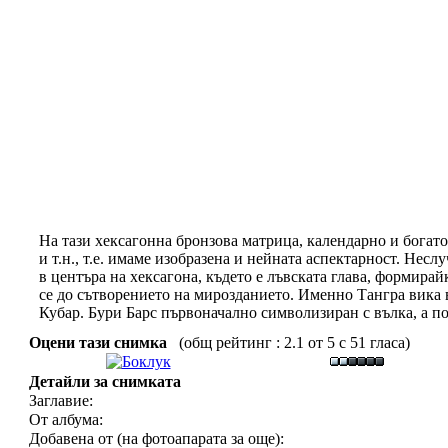
На тази хексагонна бронзова матрица, календарно и богато
и т.н., т.е. имаме изобразена и нейната аспектарност. Нес
в центъра на хексагона, където е лъвската глава, формирай
се до сътворението на мирозданието. Именно Тангра вика вс
Кубар. Бури Барс първоначално символизиран с вълка, а пос
Оцени тази снимка
(общ рейтинг : 2.1 от 5 с 51 гласа)
Детайли за снимката
Заглавие:
От албума:
Добавена от (на фотоапарата за още):