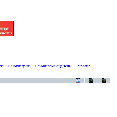
ри
::
Най-гледани
::
Най-високо оценени
::
Търсене