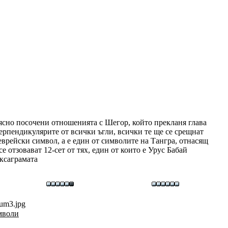
ясно посочени отношенията с Шегор, който прекланя глава
 перпендикулярите от всички ъгли, всички те ще се срещнат
 еврейски символ, а е един от символите на Тангра, отнасящ
 отзовават 12-сет от тях, един от които е Урус Бабай
ексаграмата
um3.jpg
мволи