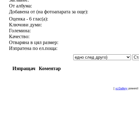
От албума:
Добавена от (на фотоапарата за още):
Оценка - 6 глас(а):
Ключови думи:
Големина:
Качество:
Отваряна в цял размер:
Изпратена по ел.поща:
Изпращач
Коментар
[
xcGallery
powerd