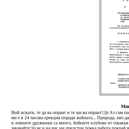
Мин
Вий искати, те да ва опраат и те ша ва опраат!;))) Аз съм п
ми е в 24 часова ерекция поради войната... Природа, кво д
и ловните дружинки са много, бойните клубове от секакъв в
закачайте;))) че и на нас ни предстои тежка работа покрай 