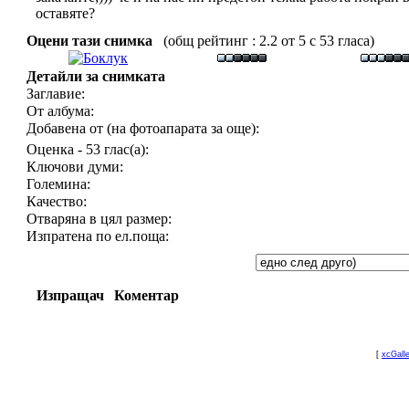
оставяте?
Оцени тази снимка
(общ рейтинг : 2.2 от 5 с 53 гласа)
Детайли за снимката
Заглавие:
От албума:
Добавена от (на фотоапарата за още):
Оценка - 53 глас(а):
Ключови думи:
Големина:
Качество:
Отваряна в цял размер:
Изпратена по ел.поща:
Изпращач
Коментар
[
xcGall