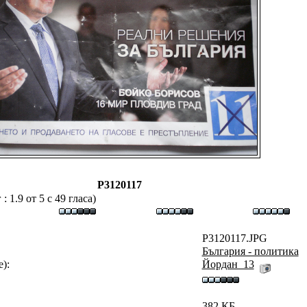
P3120117
 1.9 от 5 с 49 гласа)
P3120117.JPG
България - политика
):
Йордан_13
382 КБ