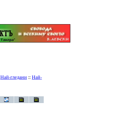
:
Най-гледани
::
Най-