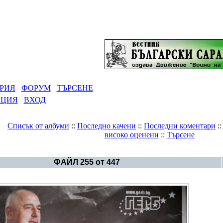
РИЯ
ФОРУМ
ТЪРСЕНЕ
АЦИЯ
ВХОД
Списък от албуми
::
Последно качени
::
Последни коментари
:
високо оценени
::
Търсене
Галерия
>
България - политика
ФАЙЛ 255 от 447