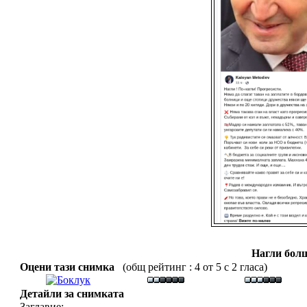
Нагли бол
Оцени тази снимка
(общ рейтинг : 4 от 5 с 2 гласа)
Детайли за снимката
Заглавие: