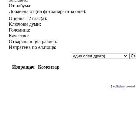
От албума:
Добавена от (на фотоапарата за още):
Оценка - 2 глас(а):
Ключови думи:
Големина:
Качество:
Отваряна в цял размер:
Изпратена по ел.поща:
Изпращач
Коментар
[
xcGallery
powerd