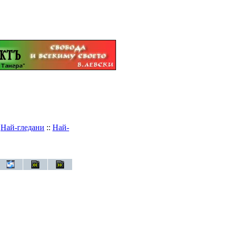
:
Най-гледани
::
Най-