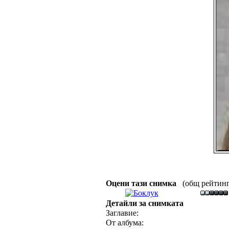
Оцени тази снимка
(общ рейтинг :
Детайли за снимката
Заглавие:
От албума: