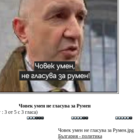
Човек умен не гласува за Румен
 3 от 5 с 3 гласа)
Човек умен не гласува за Румен.jpg
България - политика