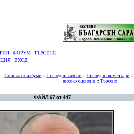
РИЯ
ФОРУМ
ТЪРСЕНЕ
АЦИЯ
ВХОД
Списък от албуми
::
Последно качени
::
Последни коментари
:
високо оценени
::
Търсене
Галерия
>
България - политика
ФАЙЛ 67 от 447