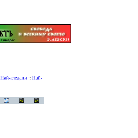
:
Най-гледани
::
Най-