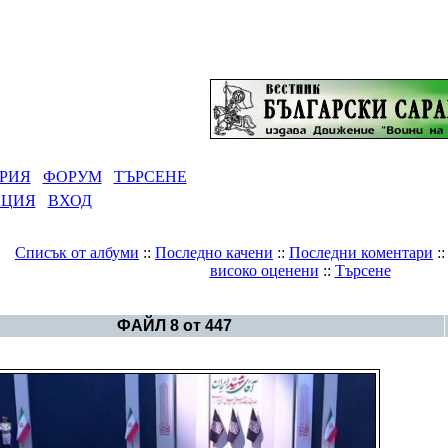
РИЯ
ФОРУМ
ТЪРСЕНЕ
АЦИЯ
ВХОД
Списък от албуми
::
Последно качени
::
Последни коментари
:
високо оценени
::
Търсене
Галерия
>
България - политика
ФАЙЛ 8 от 447