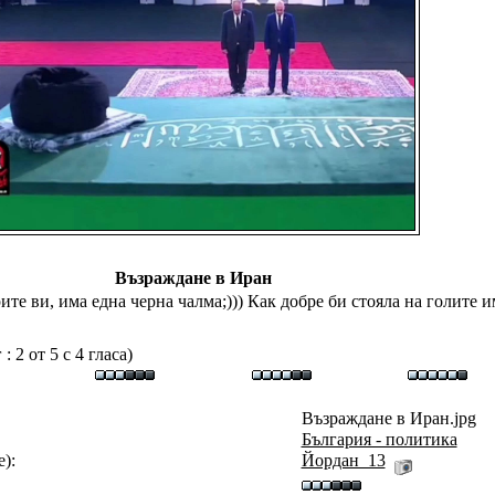
Възраждане в Иран
те ви, има една черна чалма;))) Как добре би стояла на голите им
 2 от 5 с 4 гласа)
Възраждане в Иран.jpg
България - политика
):
Йордан_13