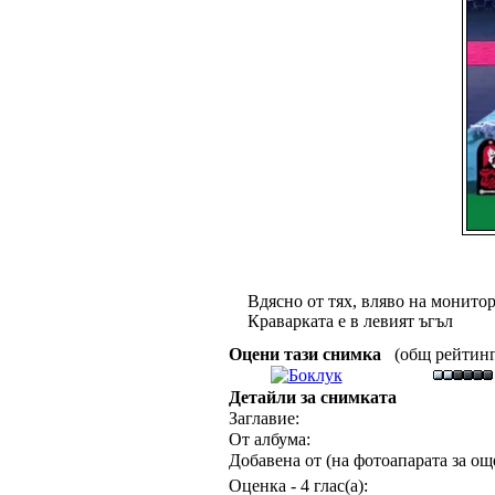
Вдясно от тях, вляво на монитори
Краварката е в левият ъгъл
Оцени тази снимка
(общ рейтинг :
Детайли за снимката
Заглавие:
От албума:
Добавена от (на фотоапарата за още
Оценка - 4 глас(а):