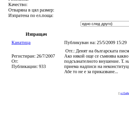
Качество:
Отваряна в цял размер:
Изпратена по ел.поща:
Изпращач
Канатица
Публикуван на:
25/5/2009 15:29
Отг.: Денят на българската пис
Регистиран:
26/7/2007
Ако някой още се съмнява какво 
От:
подсъзнателното внушение. Т. н
Публикации:
933
приема надписи на неконституц
Абе то не е за приказване...
[
xcGall