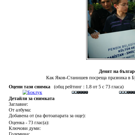
Денят на българ
Как Яков-Станишев посреща празника в Б
Оцени тази снимка
(общ рейтинг : 1.8 от 5 с 73 гласа)
Детайли за снимката
Заглавие:
От албума:
Добавена от (на фотоапарата за още):
Оценка - 73 глас(а):
Ключови думи:
Големина: