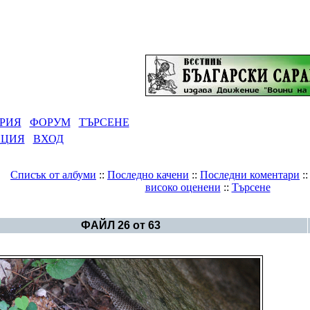
РИЯ
ФОРУМ
ТЪРСЕНЕ
АЦИЯ
ВХОД
Списък от албуми
::
Последно качени
::
Последни коментари
:
високо оценени
::
Търсене
Галерия
>
Албум Мадара
ФАЙЛ 26 от 63