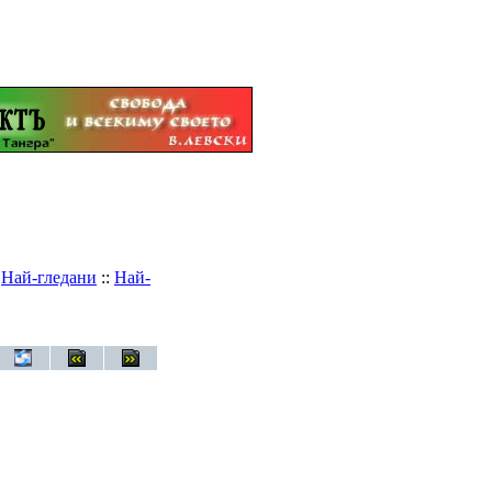
:
Най-гледани
::
Най-