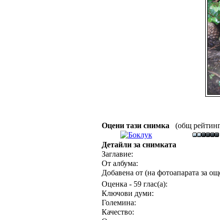
Оцени тази снимка
(общ рейтинг :
Детайли за снимката
Заглавие:
От албума:
Добавена от (на фотоапарата за още
Оценка - 59 глас(а):
Ключови думи:
Големина:
Качество: