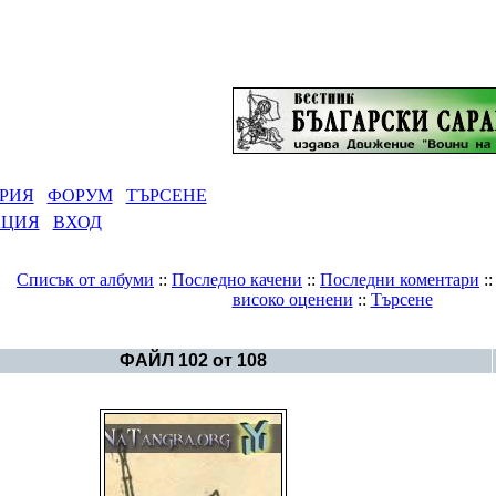
РИЯ
ФОРУМ
ТЪРСЕНЕ
АЦИЯ
ВХОД
Списък от албуми
::
Последно качени
::
Последни коментари
:
високо оценени
::
Търсене
Галерия
>
Българска история - картинки
ФАЙЛ 102 от 108