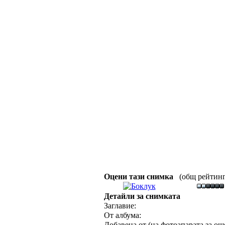
Оцени тази снимка
(общ рейтинг :
Детайли за снимката
Заглавие:
От албума:
Добавена от (на фотоапарата за още