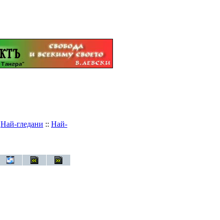
:
Най-гледани
::
Най-