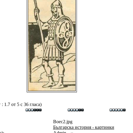
 1.7 от 5 с 36 гласа)
Boec2.jpg
Българска история - картинки
):
Admin