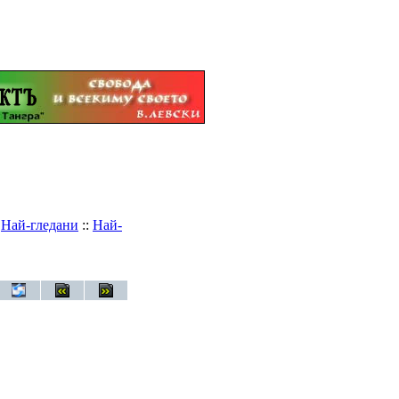
:
Най-гледани
::
Най-