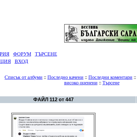
РИЯ
ФОРУМ
ТЪРСЕНЕ
АЦИЯ
ВХОД
Списък от албуми
::
Последно качени
::
Последни коментари
:
високо оценени
::
Търсене
Галерия
>
България - политика
ФАЙЛ 112 от 447