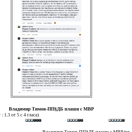
Владимир Тимов-ПП§ДБ плаши с МВР
 1.3 от 5 с 4 гласа)
Владимир Тимов-ПП§ДБ плаши с МВР.jpg