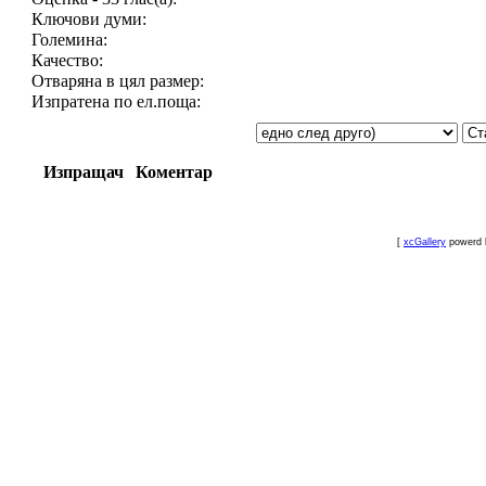
Ключови думи:
Големина:
Качество:
Отваряна в цял размер:
Изпратена по ел.поща:
Изпращач
Коментар
[
xcGallery
powerd