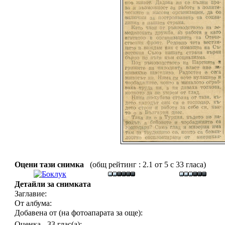
Оцени тази снимка
(общ рейтинг : 2.1 от 5 с 33 гласа)
Детайли за снимката
Заглавие:
От албума:
Добавена от (на фотоапарата за още):
Оценка - 33 глас(а):