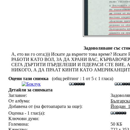
Задоволяване със сто
А, ето ви го сега;))) Искате да върнете това време? Ис
РАБОТИ КАТО ВОЛ, ЗА ДА ХРАНИ ВАС, КЪРВАВОЧ
СЕГА ДЪРТИТИ ПЪРДЕЛЕШИ И ПДЕРАСИ СТЕ ВИЕ, 
НИКОГО, А ДА ПРААТ КИНТИ КАТО АМЕРИКАНЦИТЕ
Оцени тази снимка
(общ рейтинг : 1 от 5 с 1 гласа)
Детайли за снимката
Заглавие:
Задоволяв
От албума:
Българск
Добавена от (на фотоапарата за още):
Йордан_
Оценка - 1 глас(а):
Ключови думи:
Големина:
50 КБ
Качество:
722 x 353