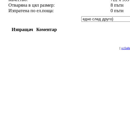
Отваряна в цял размер:
8 пъти
Изпратена по ел.поща:
0 пъти
Изпращач
Коментар
[
xcGall