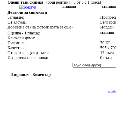
Оцени тази снимка
(общ рейтинг : 3 от 5 с 1 гласа)
Детайли за снимката
Заглавие:
Прогреса
От албума:
Българск
Добавена от (на фотоапарата за още):
Йордан_
Оценка - 1 глас(а):
Ключови думи:
Големина:
79 КБ
Качество:
595 x 79
Отваряна в цял размер:
13 пъти
Изпратена по ел.поща:
0 пъти
Изпращач
Коментар
[
xcGall