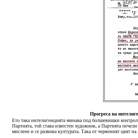
Прогреса на интелиг
Eто така интелигенцията минава под болшевишки контрол;))
Партията, той става известен художник, а Партията печел
мислене и се развива културата. Така от червеният цвят на