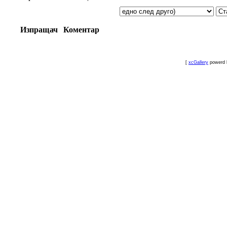
Изпращач
Коментар
[
xcGallery
powerd