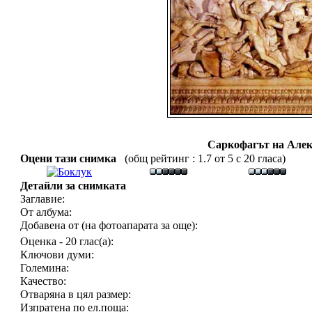
Саркофагът на Але
Оцени тази снимка
(общ рейтинг : 1.7 от 5 с 20 гласа)
Детайли за снимката
Заглавие:
От албума:
Добавена от (на фотоапарата за още):
Оценка - 20 глас(а):
Ключови думи:
Големина:
Качество:
Отваряна в цял размер:
Изпратена по ел.поща: