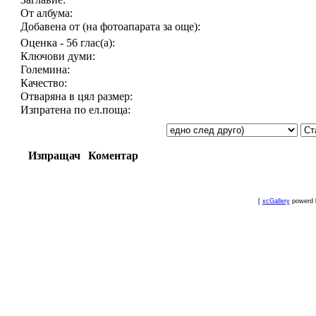
От албума:
Добавена от (на фотоапарата за още):
Оценка - 56 глас(а):
Ключови думи:
Големина:
Качество:
Отваряна в цял размер:
Изпратена по ел.поща:
Изпращач
Коментар
[
xcGallery
powerd