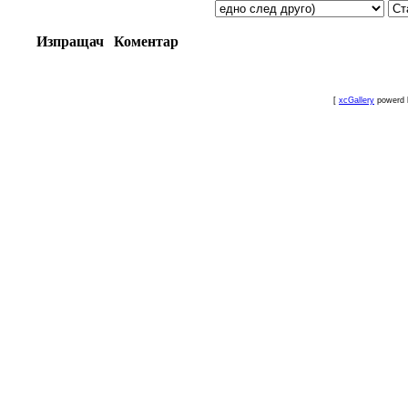
Изпращач
Коментар
[
xcGallery
powerd