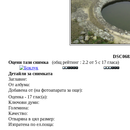
DSC0682
Оцени тази снимка
(общ рейтинг : 2.2 от 5 с 17 гласа)
Детайли за снимката
Заглавие:
От албума:
Добавена от (на фотоапарата за още):
Оценка - 17 глас(а):
Ключови думи:
Големина:
Качество:
Отваряна в цял размер:
Изпратена по ел.поща: