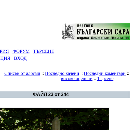
РИЯ
ФОРУМ
ТЪРСЕНЕ
АЦИЯ
ВХОД
Списък от албуми
::
Последно качени
::
Последни коментари
:
високо оценени
::
Търсене
Галерия
>
Връх Папия
ФАЙЛ 23 от 344