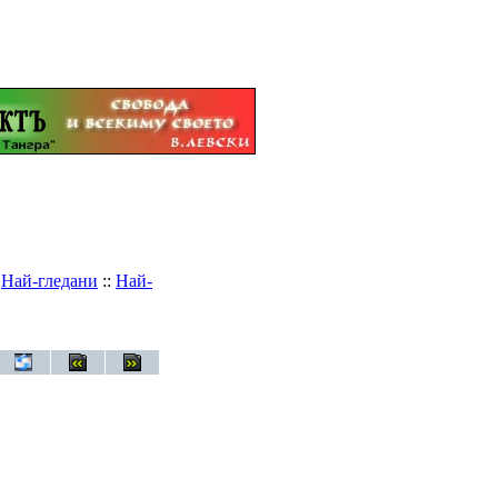
:
Най-гледани
::
Най-