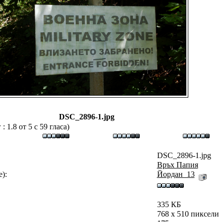
DSC_2896-1.jpg
 1.8 от 5 с 59 гласа)
DSC_2896-1.jpg
Връх Папия
):
Йордан_13
335 КБ
768 x 510 пиксели