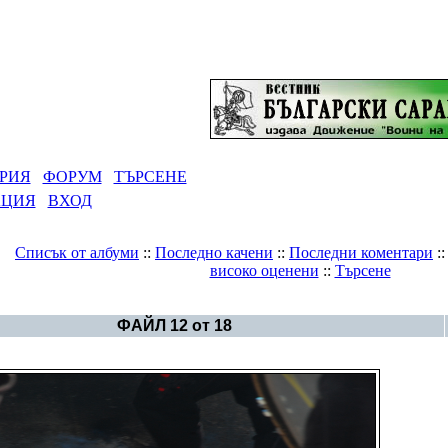
РИЯ
ФОРУМ
ТЪРСЕНЕ
АЦИЯ
ВХОД
Списък от албуми
::
Последно качени
::
Последни коментари
:
високо оценени
::
Търсене
Галерия
>
Нестинарство в Родопите
ФАЙЛ 12 от 18