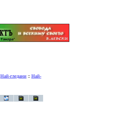
:
Най-гледани
::
Най-