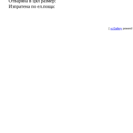
Отваряна в цял размер:
Изпратена по ел.поща:
[
xcGallery
powerd